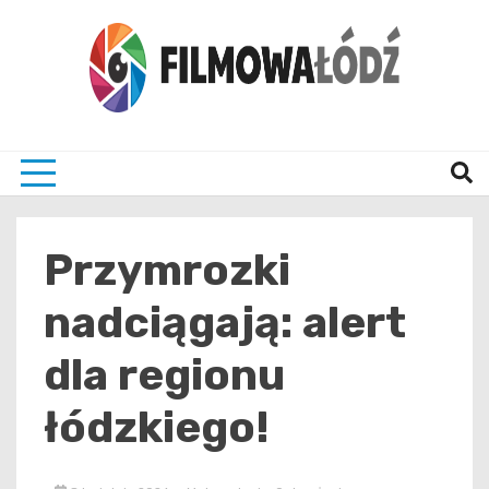
Skip
to
content
wszystko co związane z filmami i Łodzia
filmo
Przymrozki
nadciągają: alert
dla regionu
łódzkiego!