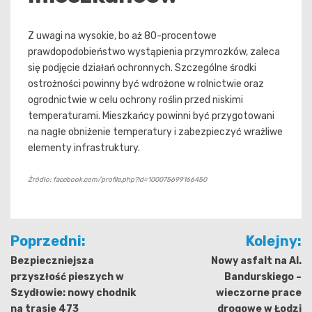
Z uwagi na wysokie, bo aż 80-procentowe
prawdopodobieństwo wystąpienia przymrozków, zaleca
się podjęcie działań ochronnych. Szczególne środki
ostrożności powinny być wdrożone w rolnictwie oraz
ogrodnictwie w celu ochrony roślin przed niskimi
temperaturami. Mieszkańcy powinni być przygotowani
na nagłe obniżenie temperatury i zabezpieczyć wrażliwe
elementy infrastruktury.
Źródło: facebook.com/profile.php?id=100075699166450
Nawigacja
Poprzedni:
Kolejny:
wpisu
Bezpieczniejsza
Nowy asfalt na Al.
przyszłość pieszych w
Bandurskiego –
Szydłowie: nowy chodnik
wieczorne prace
na trasie 473
drogowe w Łodzi