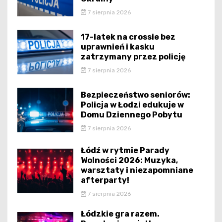
7 sierpnia 2026
17-latek na crossie bez
uprawnień i kasku
zatrzymany przez policję
7 sierpnia 2026
Bezpieczeństwo seniorów:
Policja w Łodzi edukuje w
Domu Dziennego Pobytu
7 sierpnia 2026
Łódź w rytmie Parady
Wolności 2026: Muzyka,
warsztaty i niezapomniane
afterparty!
7 sierpnia 2026
Łódzkie gra razem.