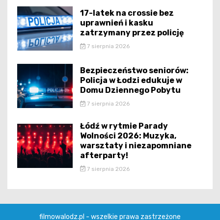
17-latek na crossie bez
uprawnień i kasku
zatrzymany przez policję
7 sierpnia 2026
Bezpieczeństwo seniorów:
Policja w Łodzi edukuje w
Domu Dziennego Pobytu
7 sierpnia 2026
Łódź w rytmie Parady
Wolności 2026: Muzyka,
warsztaty i niezapomniane
afterparty!
7 sierpnia 2026
filmowalodz.pl - wszelkie prawa zastrzeżone