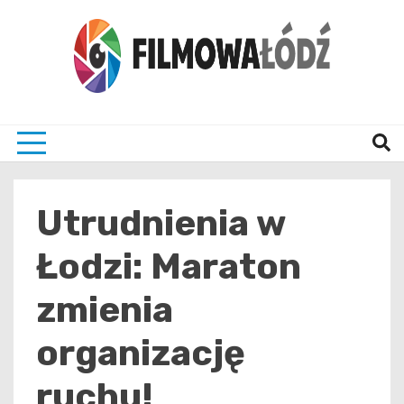
Skip
to
content
wszystko co związane z filmami i Łodzia
filmo
Utrudnienia w
Łodzi: Maraton
zmienia
organizację
ruchu!