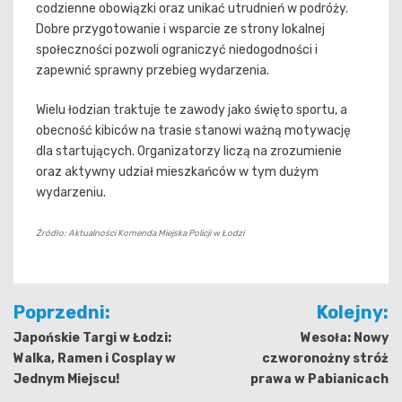
codzienne obowiązki oraz unikać utrudnień w podróży.
Dobre przygotowanie i wsparcie ze strony lokalnej
społeczności pozwoli ograniczyć niedogodności i
zapewnić sprawny przebieg wydarzenia.
Wielu łodzian traktuje te zawody jako święto sportu, a
obecność kibiców na trasie stanowi ważną motywację
dla startujących. Organizatorzy liczą na zrozumienie
oraz aktywny udział mieszkańców w tym dużym
wydarzeniu.
Źródło: Aktualności Komenda Miejska Policji w Łodzi
Nawigacja
Poprzedni:
Kolejny:
wpisu
Japońskie Targi w Łodzi:
Wesoła: Nowy
Walka, Ramen i Cosplay w
czworonożny stróż
Jednym Miejscu!
prawa w Pabianicach