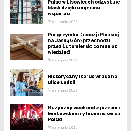
Pałac w Lisowicach odzyskuje
blask dzięki unijnemu
wsparciu
6 sierpnia 2026
Pielgrzymka Diecezji Płockiej
na Jasną Górę przechodzi
przez Lutomiersk: co musisz
wiedzieć!
6 sierpnia 2026
Historyczny Ikarus wraca na
ulice Łodzi!
6 sierpnia 2026
Muzyczny weekend z jazzem i
łemkowskimi rytmami w sercu
Polski
6 sierpnia 2026