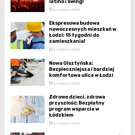
latino i swing!
6 sierpnia 2026
Ekspresowa budowa
nowoczesnych mieszkań w
Łodzi: 15 tygodni do
zamieszkania!
6 sierpnia 2026
Nowa Olsztyńska:
Bezpieczniejsza i bardziej
komfortowa ulica w Łodzi
6 sierpnia 2026
Zdrowe dzieci, zdrowa
przyszłość: Bezpłatny
program wsparcia w
Łódzkiem
6 sierpnia 2026