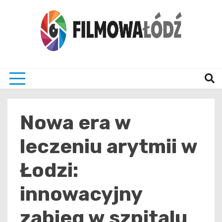
Skip
to
content
wszystko co związane z filmami i Łodzia
filmo
Nowa era w
leczeniu arytmii w
Łodzi:
innowacyjny
zabieg w szpitalu