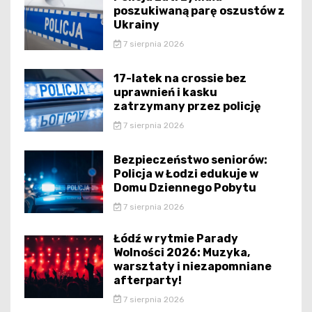
poszukiwaną parę oszustów z
Ukrainy
7 sierpnia 2026
17-latek na crossie bez
uprawnień i kasku
zatrzymany przez policję
7 sierpnia 2026
Bezpieczeństwo seniorów:
Policja w Łodzi edukuje w
Domu Dziennego Pobytu
7 sierpnia 2026
Łódź w rytmie Parady
Wolności 2026: Muzyka,
warsztaty i niezapomniane
afterparty!
7 sierpnia 2026