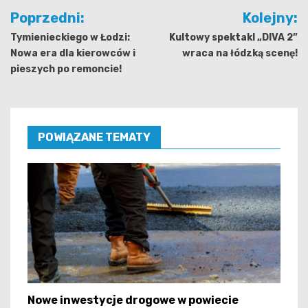
Nawigacja
Poprzedni:
Kolejny:
wpisu
Tymienieckiego w Łodzi:
Kultowy spektakl „DIVA 2”
Nowa era dla kierowców i
wraca na łódzką scenę!
pieszych po remoncie!
POWIĄZANE TEMATY
Nowe inwestycje drogowe w powiecie