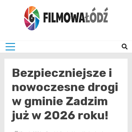
Skip
to
content
wszystko co związane z filmami i Łodzia
filmo
Bezpieczniejsze i
nowoczesne drogi
w gminie Zadzim
już w 2026 roku!