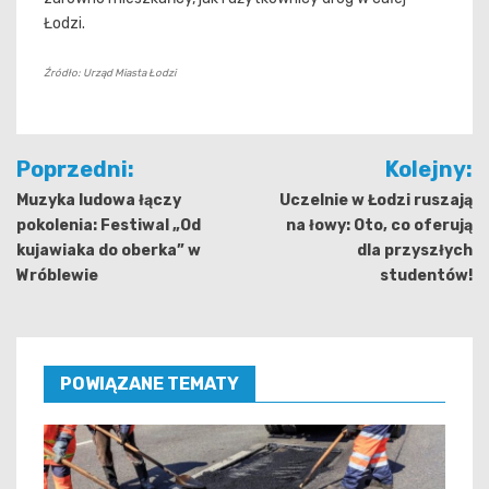
Łodzi.
Źródło: Urząd Miasta Łodzi
Nawigacja
Poprzedni:
Kolejny:
wpisu
Muzyka ludowa łączy
Uczelnie w Łodzi ruszają
pokolenia: Festiwal „Od
na łowy: Oto, co oferują
kujawiaka do oberka” w
dla przyszłych
Wróblewie
studentów!
POWIĄZANE TEMATY