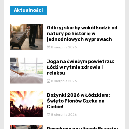
Aktualności
Odkryj skarby wokół Łodzi: od
natury po historię w
jednodniowych wyprawach
8 sierpnia 2026
Joga na świeżym powietrzu:
Łódź w rytmie zdrowia i
relaksu
8 sierpnia 2026
Dożynki 2026 w Łódzkiem:
Święto Plonów Czeka na
Ciebie!
8 sierpnia 2026
Rewolucja na ulicach Brzezin: