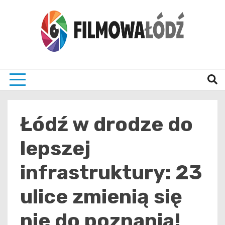
Skip
to
content
wszystko co związane z filmami i Łodzia
filmo
Łódź w drodze do
lepszej
infrastruktury: 23
ulice zmienią się
nie do poznania!