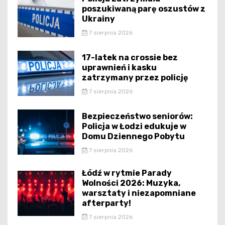
poszukiwaną parę oszustów z
Ukrainy
7 sierpnia 2026
17-latek na crossie bez
uprawnień i kasku
zatrzymany przez policję
7 sierpnia 2026
Bezpieczeństwo seniorów:
Policja w Łodzi edukuje w
Domu Dziennego Pobytu
7 sierpnia 2026
Łódź w rytmie Parady
Wolności 2026: Muzyka,
warsztaty i niezapomniane
afterparty!
7 sierpnia 2026