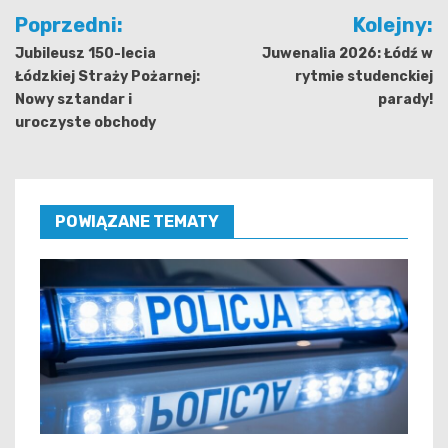
Nawigacja
Poprzedni:
Kolejny:
wpisu
Jubileusz 150-lecia
Juwenalia 2026: Łódź w
Łódzkiej Straży Pożarnej:
rytmie studenckiej
Nowy sztandar i
parady!
uroczyste obchody
POWIĄZANE TEMATY