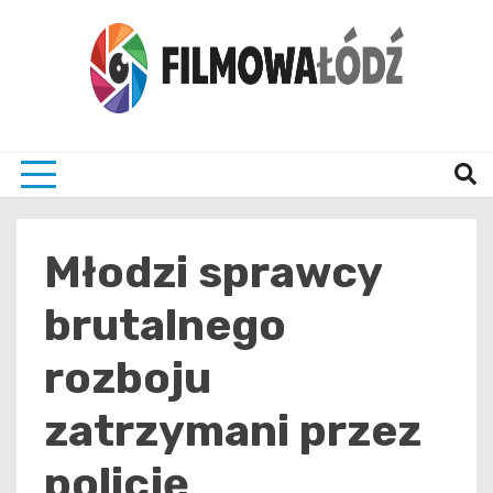
Skip
to
content
wszystko co związane z filmami i Łodzia
filmo
Młodzi sprawcy
brutalnego
rozboju
zatrzymani przez
policję