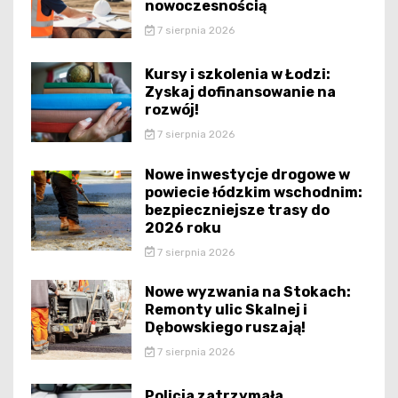
nowoczesnością
7 sierpnia 2026
Kursy i szkolenia w Łodzi:
Zyskaj dofinansowanie na
rozwój!
7 sierpnia 2026
Nowe inwestycje drogowe w
powiecie łódzkim wschodnim:
bezpieczniejsze trasy do
2026 roku
7 sierpnia 2026
Nowe wyzwania na Stokach:
Remonty ulic Skalnej i
Dębowskiego ruszają!
7 sierpnia 2026
Policja zatrzymała