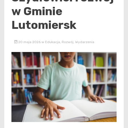
w Gminie
Lutomiersk
20 maja 2026
w
Edukacja
,
Rozwój
,
Wydarzenia