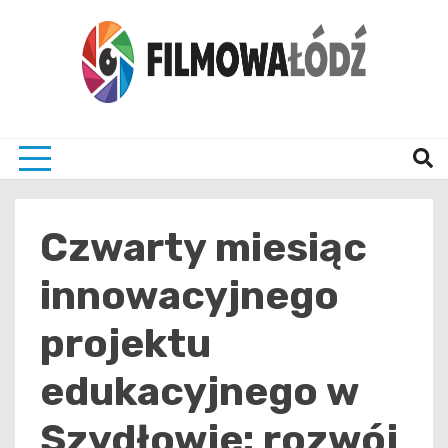
Skip
to
content
wszystko co związane z filmami i Łodzia
filmo
Czwarty miesiąc
innowacyjnego
projektu
edukacyjnego w
Szydłowie: rozwój