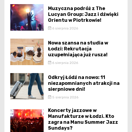
Muzyczna podróż z The
Lucyan Group: Jazz i dźwięki
Orientu w Piotrkowie!
6 sierpnia 2026
Nowa szansa na studia w
Łodzi: Rekrutacja
uzupełniająca już rusza!
6 sierpnia 2026
Odkryj Łódź na nowo: 11
niezapomnianych atrakcji na
sierpniowe dni!
5 sierpnia 2026
Koncerty jazzowe w
Manufakturze w Łodzi. Kto
zagra na Manu Summer Jazz
Sundays?