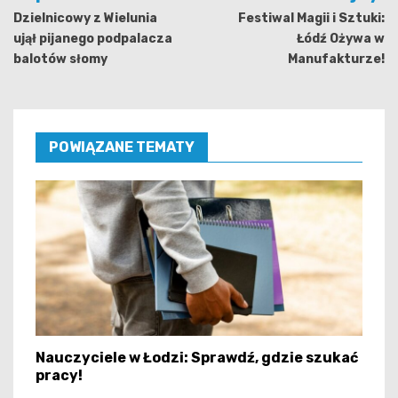
wpisu
Dzielnicowy z Wielunia
Festiwal Magii i Sztuki:
ujął pijanego podpalacza
Łódź Ożywa w
balotów słomy
Manufakturze!
POWIĄZANE TEMATY
Nauczyciele w Łodzi: Sprawdź, gdzie szukać
pracy!