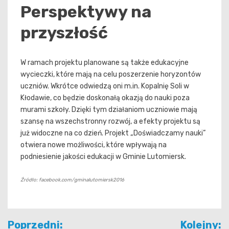
Perspektywy na
przyszłość
W ramach projektu planowane są także edukacyjne
wycieczki, które mają na celu poszerzenie horyzontów
uczniów. Wkrótce odwiedzą oni m.in. Kopalnię Soli w
Kłodawie, co będzie doskonałą okazją do nauki poza
murami szkoły. Dzięki tym działaniom uczniowie mają
szansę na wszechstronny rozwój, a efekty projektu są
już widoczne na co dzień. Projekt „Doświadczamy nauki”
otwiera nowe możliwości, które wpływają na
podniesienie jakości edukacji w Gminie Lutomiersk.
Źródło: facebook.com/gminalutomiersk2016
Nawigacja
Poprzedni:
Kolejny: