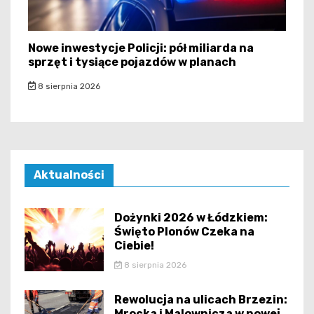
Nowe inwestycje Policji: pół miliarda na
sprzęt i tysiące pojazdów w planach
8 sierpnia 2026
Aktualności
Dożynki 2026 w Łódzkiem:
Święto Plonów Czeka na
Ciebie!
8 sierpnia 2026
Rewolucja na ulicach Brzezin:
Mrocka i Malownicza w nowej