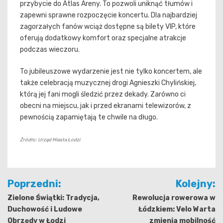
przybycie do Atlas Areny. To pozwoli uniknąć tłumów i
zapewni sprawne rozpoczęcie koncertu. Dla najbardziej
zagorzałych fanów wciąż dostępne są bilety VIP, które
oferują dodatkowy komfort oraz specjalne atrakcje
podczas wieczoru.
To jubileuszowe wydarzenie jest nie tylko koncertem, ale
także celebracją muzycznej drogi Agnieszki Chylińskiej,
którą jej fani mogli śledzić przez dekady. Zarówno ci
obecni na miejscu, jak i przed ekranami telewizorów, z
pewnością zapamiętają te chwile na długo.
Źródło: Urząd Miasta Łodzi
Nawigacja
Poprzedni:
Kolejny:
wpisu
Zielone Świątki: Tradycja,
Rewolucja rowerowa w
Duchowość i Ludowe
Łódzkiem: Velo Warta
Obrzędy w Łodzi
zmienia mobilność