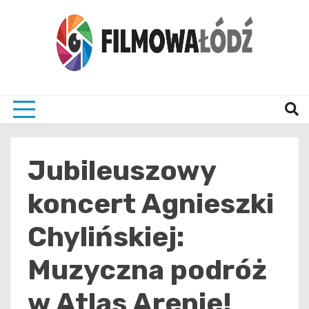
Skip
to
content
wszystko co związane z filmami i Łodzia
filmo
Jubileuszowy
koncert Agnieszki
Chylińskiej:
Muzyczna podróż
w Atlas Arenie!