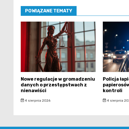
POWIĄZANE TEMATY
Nowe regulacje w gromadzeniu
Policja ła
danych o przestępstwach z
papierosó
nienawiści
kontroli
4 sierpnia 2026
4 sierpnia 20