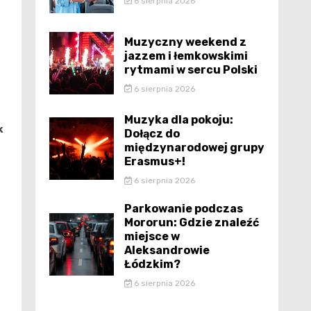
6 sierpnia 2026
Muzyczny weekend z
jazzem i łemkowskimi
rytmami w sercu Polski
6 sierpnia 2026
Muzyka dla pokoju:
k
Dołącz do
międzynarodowej grupy
Erasmus+!
6 sierpnia 2026
Parkowanie podczas
Mororun: Gdzie znaleźć
miejsce w
Aleksandrowie
Łódzkim?
6 sierpnia 2026