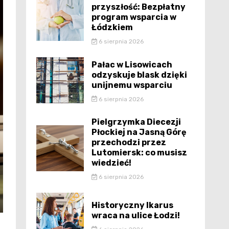
przyszłość: Bezpłatny
program wsparcia w
Łódzkiem
6 sierpnia 2026
Pałac w Lisowicach
odzyskuje blask dzięki
unijnemu wsparciu
6 sierpnia 2026
Pielgrzymka Diecezji
Płockiej na Jasną Górę
przechodzi przez
Lutomiersk: co musisz
wiedzieć!
6 sierpnia 2026
Historyczny Ikarus
wraca na ulice Łodzi!