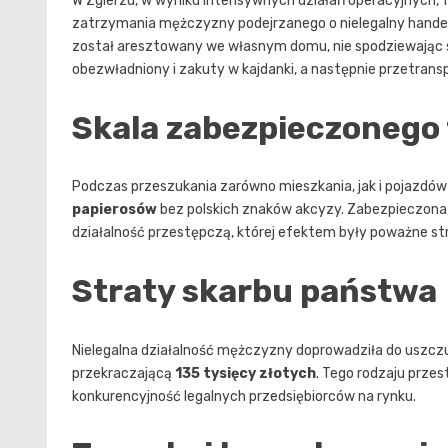
W Zgierzu, w wyniku intensywnych działań operacyjnych, fu
zatrzymania mężczyzny podejrzanego o nielegalny handel 
został aresztowany we własnym domu, nie spodziewając si
obezwładniony i zakuty w kajdanki, a następnie przetran
Skala zabezpieczonego
Podczas przeszukania zarówno mieszkania, jak i pojazdów 
papierosów
bez polskich znaków akcyzy. Zabezpieczona
działalność przestępczą, której efektem były poważne st
Straty skarbu państwa
Nielegalna działalność mężczyzny doprowadziła do uszcz
przekraczającą
135 tysięcy złotych
. Tego rodzaju prze
konkurencyjność legalnych przedsiębiorców na rynku.