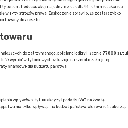
nkcjonariusze z Wydziału Kryminalnego zgierskiej policji dokonali
tytoniem. Podczas akcji na jednym z osiedli, 44-letni mieszkaniec
ę wizyty stróżów prawa. Zaskoczenie sprawiło, że został szybko
sportowany do aresztu.
 towaru
należących do zatrzymanego, policjanci odkryli łącznie
77800 sztu
 ilość wyrobów tytoniowych wskazuje na szeroko zakrojoną
raty finansowe dla budżetu państwa.
uplenia wpływów z tytułu akcyzy i podatku VAT na kwotę
stępstwa nie tylko wpływają na budżet państwa, ale również zaburzają