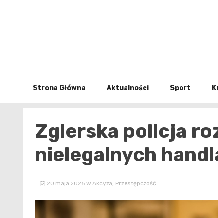
Skip
to
content
Strona Główna
Aktualności
Sport
K
Zgierska policja ro
nielegalnych handl
20 maja 2026
w
Akcyza
,
Przestępczość