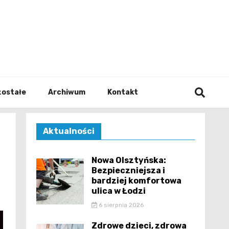
walodz
zostałe
Archiwum
Kontakt
Aktualności
Nowa Olsztyńska:
Bezpieczniejsza i
bardziej komfortowa
ulica w Łodzi
6 sierpnia 2026
Zdrowe dzieci, zdrowa