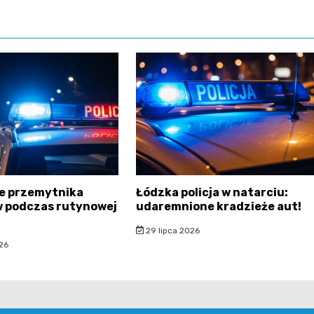
pie przemytnika
Łódzka policja w natarciu:
w podczas rutynowej
udaremnione kradzieże aut!
29 lipca 2026
26