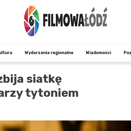
wszystko co związane z filmami i Łodzia
filmo
ultura
Wydarzenia regionalne
Wiadomości
Po
zbija siatkę
arzy tytoniem