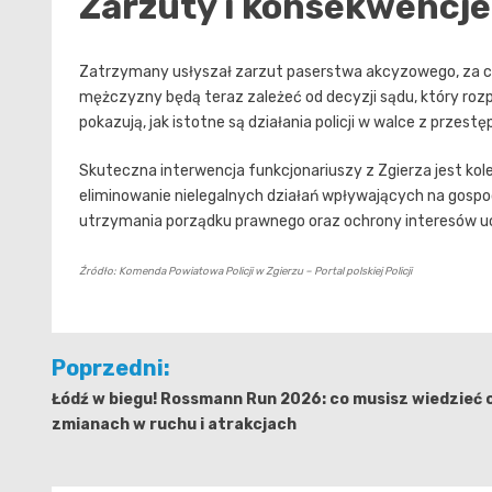
Zarzuty i konsekwencj
Zatrzymany usłyszał zarzut paserstwa akcyzowego, za co g
mężczyzny będą teraz zależeć od decyzji sądu, który rozp
pokazują, jak istotne są działania policji w walce z przes
Skuteczna interwencja funkcjonariuszy z Zgierza jest kol
eliminowanie nielegalnych działań wpływających na gospoda
utrzymania porządku prawnego oraz ochrony interesów u
Źródło: Komenda Powiatowa Policji w Zgierzu – Portal polskiej Policji
Nawigacja
Poprzedni:
wpisu
Łódź w biegu! Rossmann Run 2026: co musisz wiedzieć 
zmianach w ruchu i atrakcjach