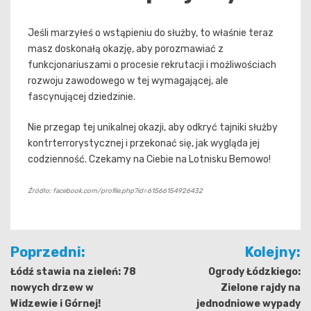
Jeśli marzyłeś o wstąpieniu do służby, to właśnie teraz
masz doskonałą okazję, aby porozmawiać z
funkcjonariuszami o procesie rekrutacji i możliwościach
rozwoju zawodowego w tej wymagającej, ale
fascynującej dziedzinie.
Nie przegap tej unikalnej okazji, aby odkryć tajniki służby
kontrterrorystycznej i przekonać się, jak wygląda jej
codzienność. Czekamy na Ciebie na Lotnisku Bemowo!
Źródło: facebook.com/profile.php?id=61566154926432
Nawigacja
Poprzedni:
Kolejny:
wpisu
Łódź stawia na zieleń: 78
Ogrody Łódzkiego:
nowych drzew w
Zielone rajdy na
Widzewie i Górnej!
jednodniowe wypady