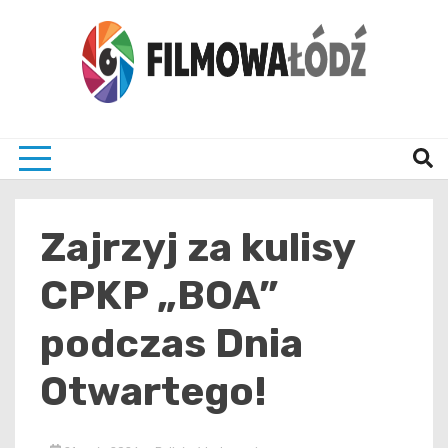
Skip
to
content
wszystko co związane z filmami i Łodzia
filmo
Zajrzyj za kulisy
CPKP „BOA”
podczas Dnia
Otwartego!