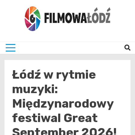
Skip
to
content
wszystko co związane z filmami i Łodzia
filmo
Łódź w rytmie
muzyki:
Międzynarodowy
festiwal Great
September 2026!