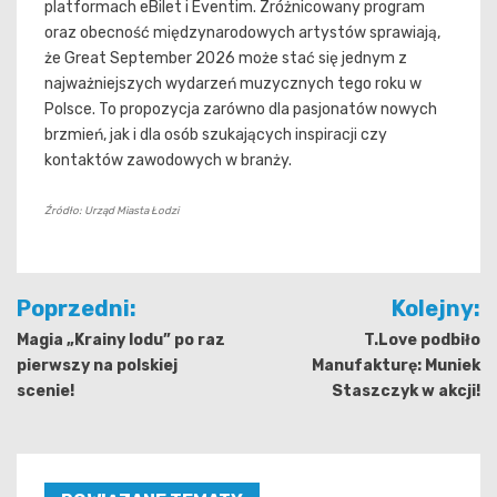
platformach eBilet i Eventim. Zróżnicowany program
oraz obecność międzynarodowych artystów sprawiają,
że Great September 2026 może stać się jednym z
najważniejszych wydarzeń muzycznych tego roku w
Polsce. To propozycja zarówno dla pasjonatów nowych
brzmień, jak i dla osób szukających inspiracji czy
kontaktów zawodowych w branży.
Źródło: Urząd Miasta Łodzi
Nawigacja
Poprzedni:
Kolejny:
wpisu
Magia „Krainy lodu” po raz
T.Love podbiło
pierwszy na polskiej
Manufakturę: Muniek
scenie!
Staszczyk w akcji!