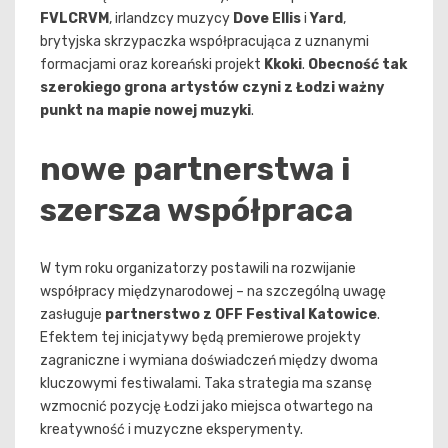
FVLCRVM
, irlandzcy muzycy
Dove Ellis
i
Yard
,
brytyjska skrzypaczka współpracująca z uznanymi
formacjami oraz koreański projekt
Kkoki
.
Obecność tak
szerokiego grona artystów czyni z Łodzi ważny
punkt na mapie nowej muzyki
.
nowe partnerstwa i
szersza współpraca
W tym roku organizatorzy postawili na rozwijanie
współpracy międzynarodowej – na szczególną uwagę
zasługuje
partnerstwo z OFF Festival Katowice
.
Efektem tej inicjatywy będą premierowe projekty
zagraniczne i wymiana doświadczeń między dwoma
kluczowymi festiwalami. Taka strategia ma szansę
wzmocnić pozycję Łodzi jako miejsca otwartego na
kreatywność i muzyczne eksperymenty.