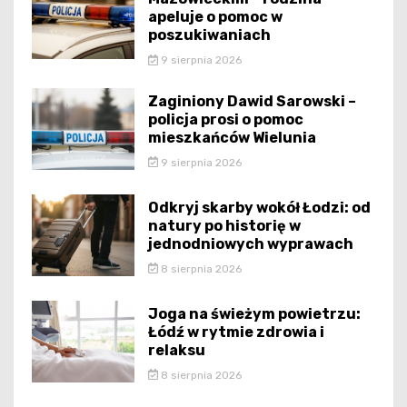
apeluje o pomoc w
poszukiwaniach
9 sierpnia 2026
Zaginiony Dawid Sarowski –
policja prosi o pomoc
mieszkańców Wielunia
9 sierpnia 2026
Odkryj skarby wokół Łodzi: od
natury po historię w
jednodniowych wyprawach
8 sierpnia 2026
Joga na świeżym powietrzu:
Łódź w rytmie zdrowia i
relaksu
8 sierpnia 2026