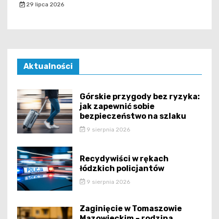
29 lipca 2026
Aktualności
Górskie przygody bez ryzyka:
jak zapewnić sobie
bezpieczeństwo na szlaku
9 sierpnia 2026
Recydywiści w rękach
łódzkich policjantów
9 sierpnia 2026
Zaginięcie w Tomaszowie
Mazowieckim – rodzina