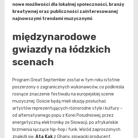
nowe możliwości dla lokalnej społeczności, branży
kreatywnej oraz publiczności zainteresowanej
najnowszymi trendami muzycznymi
.
międzynarodowe
gwiazdy na łódzkich
scenach
Program Great September został w tym roku istotnie
poszerzony o zagranicznych wykonawców, co podkreśla
rosnące znaczenie festiwalu na europejskiej scenie
muzycznej. Goście będą mieli okazję posłuchać
artystów reprezentujących różnorodne style i kultury –
od alternatywnego popu z Korei Południowej, przez
energetyczną elektronikę ze Słowacji, po afrykańskie
brzmienia łączące hip-hop i funk. Wśród zaproszonych
znaleźli się:
Ata Kak
z Ghany, słowacki producent