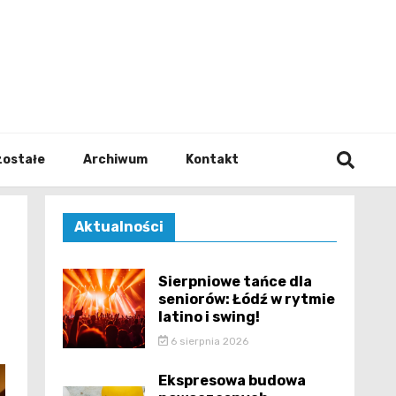
walodz
zostałe
Archiwum
Kontakt
Aktualności
Sierpniowe tańce dla
seniorów: Łódź w rytmie
latino i swing!
6 sierpnia 2026
Ekspresowa budowa