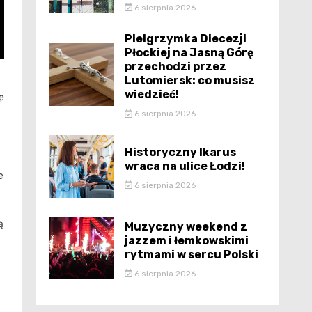
6 sierpnia 2026
Pielgrzymka Diecezji
Płockiej na Jasną Górę
przechodzi przez
Lutomiersk: co musisz
wiedzieć!
ę
6 sierpnia 2026
Historyczny Ikarus
wraca na ulice Łodzi!
e
6 sierpnia 2026
ą
Muzyczny weekend z
jazzem i łemkowskimi
rytmami w sercu Polski
6 sierpnia 2026