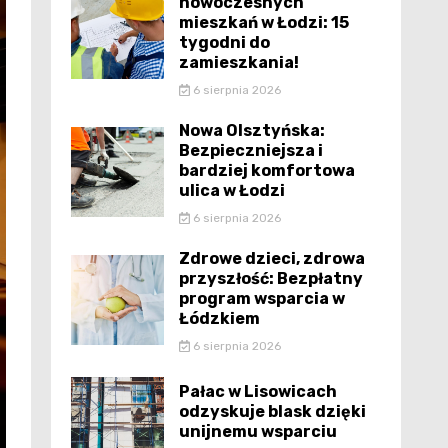
nowoczesnych
mieszkań w Łodzi: 15
tygodni do
zamieszkania!
6 sierpnia 2026
Nowa Olsztyńska:
Bezpieczniejsza i
bardziej komfortowa
ulica w Łodzi
6 sierpnia 2026
Zdrowe dzieci, zdrowa
przyszłość: Bezpłatny
program wsparcia w
Łódzkiem
6 sierpnia 2026
Pałac w Lisowicach
odzyskuje blask dzięki
unijnemu wsparciu