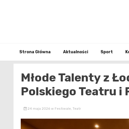
Skip
to
content
Strona Główna
Aktualności
Sport
K
Młode Talenty z Ło
Polskiego Teatru i 
24 maja 2026
w
Festiwale
,
Teatr