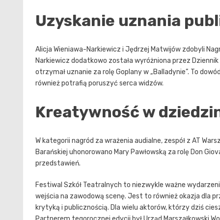
Uzyskanie uznania publ
Alicja Wieniawa-Narkiewicz i Jędrzej Matwijów zdobyli Nag
Narkiewicz dodatkowo została wyróżniona przez Dziennik Ł
otrzymał uznanie za rolę Goplany w „Balladynie”. To dowód
również potrafią poruszyć serca widzów.
Kreatywność w dziedzi
W kategorii nagród za wrażenia audialne, zespół z AT Wars
Barańskiej uhonorowano Mary Pawłowską za rolę Don Giova
przedstawień.
Festiwal Szkół Teatralnych to niezwykle ważne wydarzenie
wejścia na zawodową scenę. Jest to również okazja dla pr
krytyką i publicznością. Dla wielu aktorów, którzy dziś cie
Partnerem tegorocznej edycji był Urząd Marszałkowski W