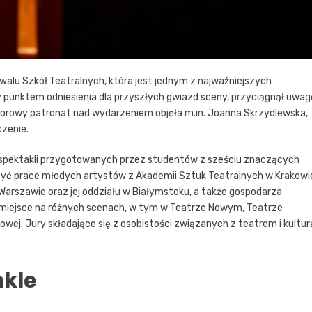
walu Szkół Teatralnych, która jest jednym z najważniejszych
 punktem odniesienia dla przyszłych gwiazd sceny, przyciągnął uwag
onorowy patronat nad wydarzeniem objęła m.in. Joanna Skrzydlewska,
zenie.
e spektakli przygotowanych przez studentów z sześciu znaczących
aczyć prace młodych artystów z Akademii Sztuk Teatralnych w Krakowi
 w Warszawie oraz jej oddziału w Białymstoku, a także gospodarza
y miejsce na różnych scenach, w tym w Teatrze Nowym, Teatrze
owej. Jury składające się z osobistości związanych z teatrem i kultur
akle