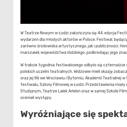
W Teatrze Nowym w Łodzi zakończyła się 44. edycja Festi
wydarzeń dla młodych aktorów w Polsce. Festiwal, będący
zarówno środowiska artystycznego, jak i publiczności. H
marszałek województwa łódzkiego, podkreślając jego znac
W trakcie tygodnia festiwalowego odbyło się czternaści
polskich uczelni teatralnych. Widzowie mieli okazję zob
oraz jej filii we Wrocławiu i Bytomiu, Akademii Teatralnej
festiwalu, Szkoły Filmowej w Łodzi. Przedstawienia miał
Studyjnym, Teatrze Lalek Arlekin oraz w samej Szkole Film
oceniali występy.
Wyróżniające się spekt