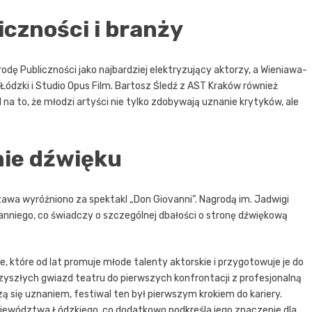
iczności i branży
rodę Publiczności jako najbardziej elektryzujący aktorzy, a Wieniawa-
ódzki i Studio Opus Film. Bartosz Śledź z AST Kraków również
 na to, że młodzi artyści nie tylko zdobywają uznanie krytyków, ale
nie dźwięku
zawa wyróżniono za spektakl „Don Giovanni”. Nagrodą im. Jadwigi
nniego, co świadczy o szczególnej dbałości o stronę dźwiękową
, które od lat promuje młode talenty aktorskie i przygotowuje je do
zyszłych gwiazd teatru do pierwszych konfrontacji z profesjonalną
szą się uznaniem, festiwal ten był pierwszym krokiem do kariery.
ojewództwa Łódzkiego, co dodatkowo podkreśla jego znaczenie dla