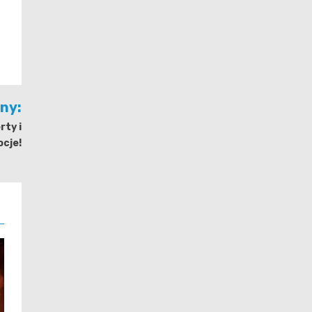
jny:
rty i
cje!