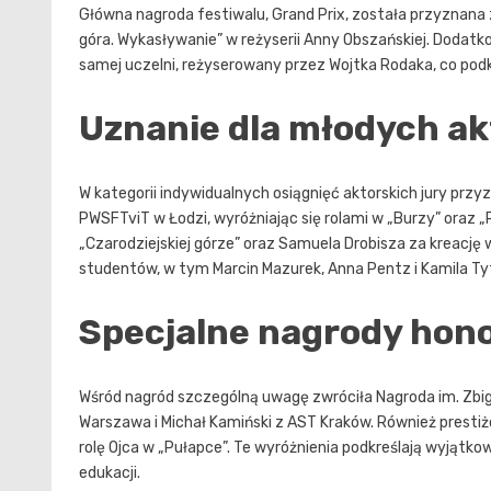
Główna nagroda festiwalu, Grand Prix, została przyznana 
góra. Wykasływanie” w reżyserii Anny Obszańskiej. Dodatkow
samej uczelni, reżyserowany przez Wojtka Rodaka, co pod
Uznanie dla młodych a
W kategorii indywidualnych osiągnięć aktorskich jury przy
PWSFTviT w Łodzi, wyróżniając się rolami w „Burzy” oraz „P
„Czarodziejskiej górze” oraz Samuela Drobisza za kreację w
studentów, w tym Marcin Mazurek, Anna Pentz i Kamila Tyt
Specjalne nagrody hon
Wśród nagród szczególną uwagę zwróciła Nagroda im. Zbig
Warszawa i Michał Kamiński z AST Kraków. Również prestiż
rolę Ojca w „Pułapce”. Te wyróżnienia podkreślają wyjątk
edukacji.