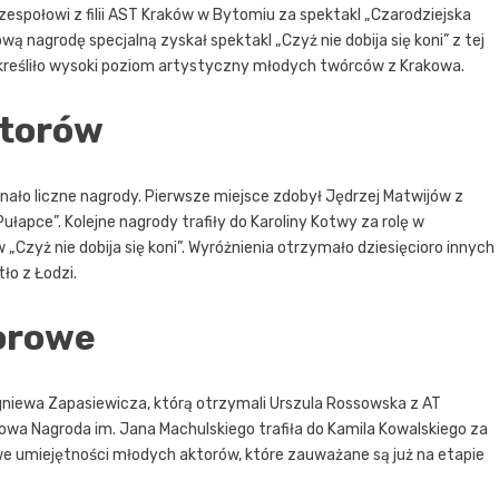
zespołowi z filii AST Kraków w Bytomiu za spektakl „Czarodziejska
ą nagrodę specjalną zyskał spektakl „Czyż nie dobija się koni” z tej
kreśliło wysoki poziom artystyczny młodych twórców z Krakowa.
ktorów
znało liczne nagrody. Pierwsze miejsce zdobył Jędrzej Matwijów z
ułapce”. Kolejne nagrody trafiły do Karoliny Kotwy za rolę w
 „Czyż nie dobija się koni”. Wyróżnienia otrzymało dziesięcioro innych
ło z Łodzi.
orowe
niewa Zapasiewicza, którą otrzymali Urszula Rossowska z AT
owa Nagroda im. Jana Machulskiego trafiła do Kamila Kowalskiego za
owe umiejętności młodych aktorów, które zauważane są już na etapie