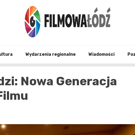
wszystko co związane z filmami i Łodzia
filmo
ultura
Wydarzenia regionalne
Wiadomości
Po
dzi: Nowa Generacja
Filmu