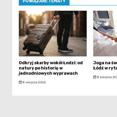
POWIĄZANE TEMATY
Odkryj skarby wokół Łodzi: od
Joga na św
natury po historię w
Łódź w ryt
jednodniowych wyprawach
8 sierpnia 20
8 sierpnia 2026