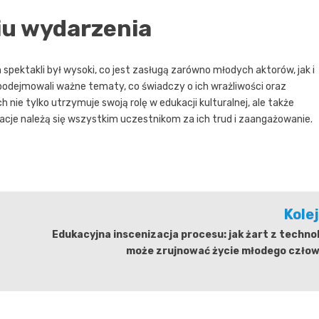
iu wydarzenia
pektakli był wysoki, co jest zasługą zarówno młodych aktorów, jak i
podejmowali ważne tematy, co świadczy o ich wrażliwości oraz
nie tylko utrzymuje swoją rolę w edukacji kulturalnej, ale także
cje należą się wszystkim uczestnikom za ich trud i zaangażowanie.
Kole
Edukacyjna inscenizacja procesu: jak żart z techno
może zrujnować życie młodego człow