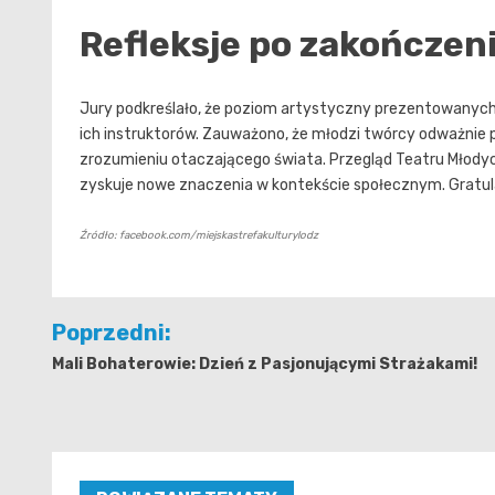
Refleksje po zakończen
Jury podkreślało, że poziom artystyczny prezentowanych s
ich instruktorów. Zauważono, że młodzi twórcy odważnie 
zrozumieniu otaczającego świata. Przegląd Teatru Młodych 
zyskuje nowe znaczenia w kontekście społecznym. Gratula
Źródło: facebook.com/miejskastrefakulturylodz
Nawigacja
Poprzedni:
wpisu
Mali Bohaterowie: Dzień z Pasjonującymi Strażakami!