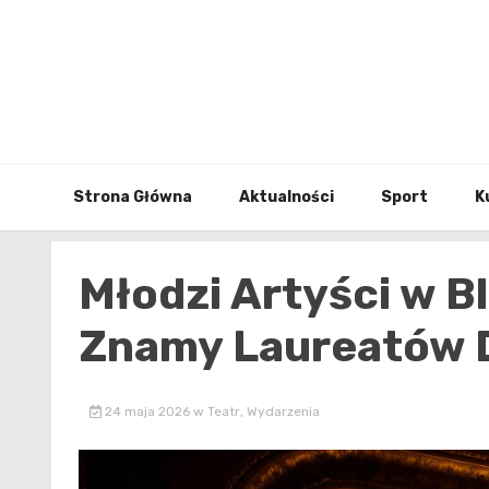
Skip
to
content
Strona Główna
Aktualności
Sport
K
Młodzi Artyści w B
Znamy Laureatów 
24 maja 2026
w
Teatr
,
Wydarzenia