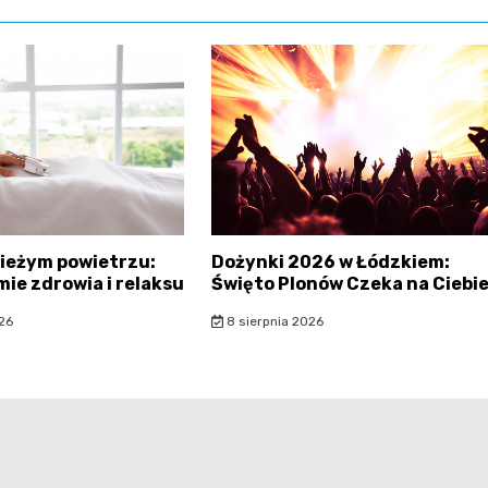
ieżym powietrzu:
Dożynki 2026 w Łódzkiem:
mie zdrowia i relaksu
Święto Plonów Czeka na Ciebie
26
8 sierpnia 2026
filmowalodz.pl - wszelkie prawa zastrzeżone