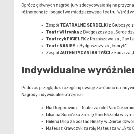
Oprócz głównych nagród, jury zdecydowało się na przyzna
różnorodność i bogactwo młodzieżowego teatru. Wśród wyr
Zespół
TEATRALNE SERDELKI
z Głubczyc za
Teatr Witrynka
z Bydgoszczy za „Serce dz
Teatrzyk FIGIELEK
z Rozniszewa za „Pan L
Teatr NANIBY
z Bydgoszczy za „Imbryk”.
Zespół
AUTENTYCZNI ARTYŚCI
z Łodzi za „
Indywidualne wyróżnien
Podczas przeglądu szczególną uwagę zwrócono na indywidu
Nagrody indywidualne otrzymali:
Mia Gregorowicz – Njabe za rolę Pani Cukiernic
Lilianna Sumińska za rolę Pani Filiżanki w ty
Helena Drop za postać Hinaty w „Serce dzwon
Mateusz Krawczyk za rolę Mateusza w „A to Ci