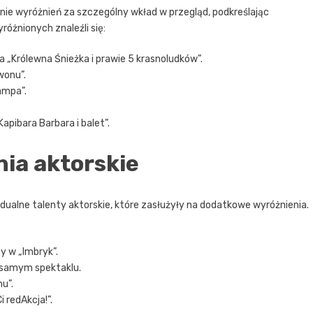
nie wyróżnień za szczególny wkład w przegląd, podkreślając
óżnionych znaleźli się:
 „Królewna Śnieżka i prawie 5 krasnoludków”.
wonu”.
ampa”.
Kapibara Barbara i balet”.
ia aktorskie
alne talenty aktorskie, które zasłużyły na dodatkowe wyróżnienia.
y w „Imbryk”.
m samym spektaklu.
u”.
 redAkcja!”.