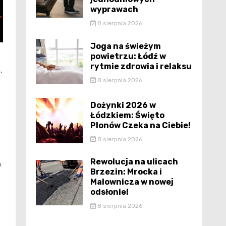
wyprawach
8 sierpnia 2026
Joga na świeżym
powietrzu: Łódź w
rytmie zdrowia i relaksu
,
8 sierpnia 2026
Dożynki 2026 w
Łódzkiem: Święto
Plonów Czeka na Ciebie!
8 sierpnia 2026
Rewolucja na ulicach
m
Brzezin: Mrocka i
Malownicza w nowej
odsłonie!
8 sierpnia 2026