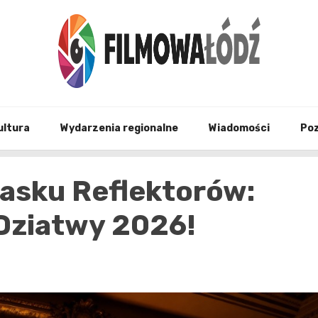
wszystko co związane z filmami i Łodzia
filmo
ultura
Wydarzenia regionalne
Wiadomości
Po
lasku Reflektorów:
Dziatwy 2026!