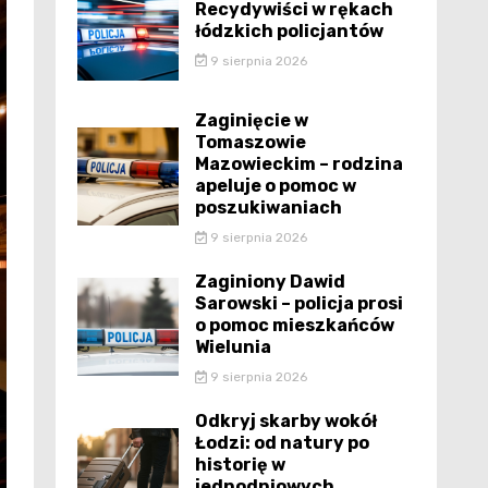
Recydywiści w rękach
łódzkich policjantów
9 sierpnia 2026
Zaginięcie w
Tomaszowie
Mazowieckim – rodzina
apeluje o pomoc w
poszukiwaniach
9 sierpnia 2026
Zaginiony Dawid
Sarowski – policja prosi
o pomoc mieszkańców
Wielunia
9 sierpnia 2026
Odkryj skarby wokół
Łodzi: od natury po
historię w
jednodniowych