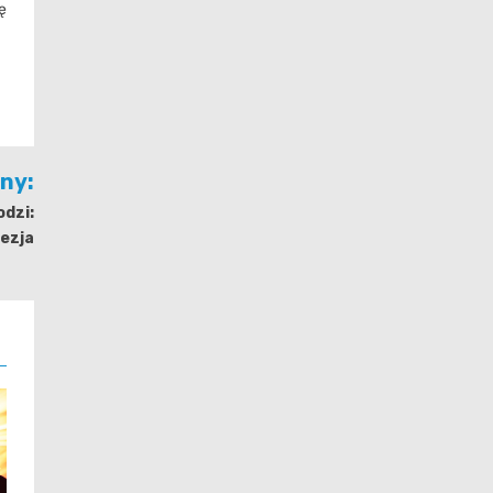
ę
jny:
odzi:
oezja