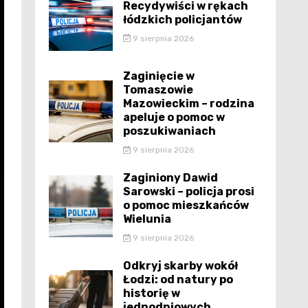
Recydywiści w rękach
łódzkich policjantów
9 sierpnia 2026
Zaginięcie w
Tomaszowie
Mazowieckim – rodzina
apeluje o pomoc w
poszukiwaniach
9 sierpnia 2026
Zaginiony Dawid
Sarowski – policja prosi
o pomoc mieszkańców
Wielunia
9 sierpnia 2026
Odkryj skarby wokół
Łodzi: od natury po
historię w
jednodniowych