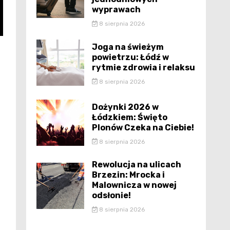
wyprawach
8 sierpnia 2026
Joga na świeżym
powietrzu: Łódź w
rytmie zdrowia i relaksu
8 sierpnia 2026
Dożynki 2026 w
Łódzkiem: Święto
Plonów Czeka na Ciebie!
8 sierpnia 2026
Rewolucja na ulicach
Brzezin: Mrocka i
Malownicza w nowej
odsłonie!
8 sierpnia 2026