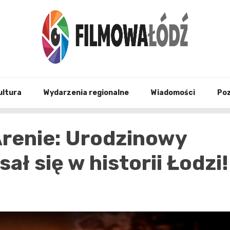
wszystko co związane z filmami i Łodzia
filmo
ultura
Wydarzenia regionalne
Wiadomości
Po
Arenie: Urodzinowy
ał się w historii Łodzi!