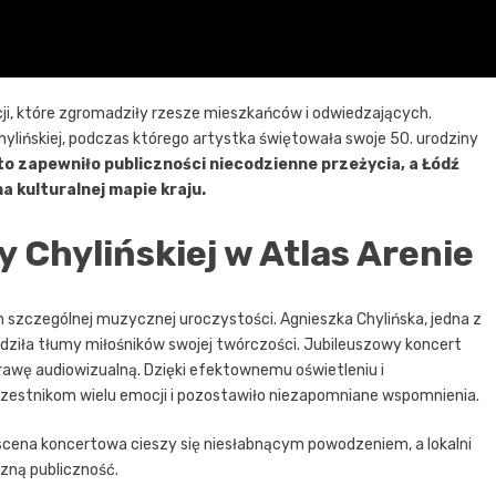
cji, które zgromadziły rzesze mieszkańców i odwiedzających.
ylińskiej, podczas którego artystka świętowała swoje 50. urodziny
o zapewniło publiczności niecodzienne przeżycia, a Łódź
a kulturalnej mapie kraju.
y Chylińskiej w Atlas Arenie
m szczególnej muzycznej uroczystości. Agnieszka Chylińska, jedna z
dziła tłumy miłośników swojej twórczości. Jubileuszowy koncert
wę audiowizualną. Dzięki efektownemu oświetleniu i
czestnikom wielu emocji i pozostawiło niezapomniane wspomnienia.
scena koncertowa cieszy się niesłabnącym powodzeniem, a lokalni
czną publiczność.