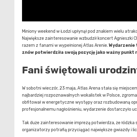
Miniony weekend w Łodzi upłynął pod znakiem wielu atrak
Największe zainteresowanie wzbudził koncert Agnieszki Ch
razem z fanami w wypełnionej Atlas Arenie.
Wydarzenie t
znów potwierdziła swoją pozycję jako ważny punkt n
Fani świętowali urodzin
W sobotni wieczór, 23 maja, Atlas Arena stała się miejsce
najbardziej rozpoznawalnych wokalistek w Polsce, zgroma
obfitował w energetyczne występy oraz rozbudowaną opra
profesjonalnemu nagłośnieniu, wydarzenie dostarczyło u
Tak duże zainteresowanie imprezą potwierdza, że łódzka 
organizatorzy potrafią przyciągać największe gwiazdy i li