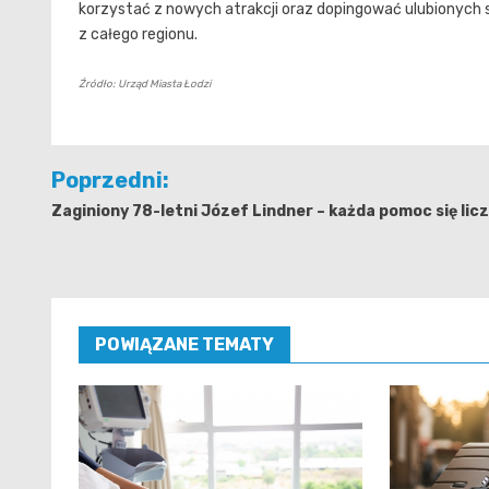
korzystać z nowych atrakcji oraz dopingować ulubionych s
z całego regionu.
Źródło: Urząd Miasta Łodzi
Nawigacja
Poprzedni:
wpisu
Zaginiony 78-letni Józef Lindner – każda pomoc się licz
POWIĄZANE TEMATY