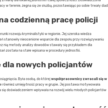
 zmianę dla lokalnej jednostki i całej społeczności. Doświadczona
cy w terenie, żegna się ze służbą, pozostawiając po sobie trwały ślad
a codzienną pracę policji
runki rozwoju kryminalistyki w regionie. Jej szeroka wiedza
 stanowiły nieocenione wsparcie dla zespołu przy rozwiązywaniu
z nią metody analizy dowodów stawały się przykładem dla
ań została na stałe wpisana w procedury jednostki.
e dla nowych policjantów
siągnięcia. Była osobą, do której
współpracownicy zwracali się w
 ale również umiejętność pracy w grupie. Jej postawa motywowała
nia się doświadczeniem wpływała na rozwój wielu młodych policjantów