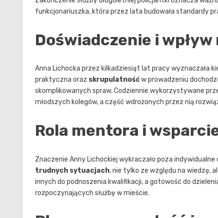
Zakończenie służby długoletniej policjantki oznacza ważną
funkcjonariuszka, która przez lata budowała standardy pra
Doświadczenie i wpływ n
Anna Lichocka przez kilkadziesiąt lat pracy wyznaczała kie
praktyczna oraz
skrupulatność
w prowadzeniu dochodzeń
skomplikowanych spraw. Codziennie wykorzystywane prze
młodszych kolegów, a część wdrożonych przez nią rozwiąz
Rola mentora i wsparci
Znaczenie Anny Lichockiej wykraczało poza indywidualne o
trudnych sytuacjach
, nie tylko ze względu na wiedzę,
innych do podnoszenia kwalifikacji, a gotowość do dziele
rozpoczynających służbę w mieście.