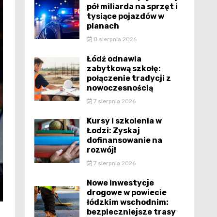
pół miliarda na sprzęt i
tysiące pojazdów w
planach
8 sierpnia 2026
Łódź odnawia
zabytkową szkołę:
połączenie tradycji z
nowoczesnością
7 sierpnia 2026
Kursy i szkolenia w
Łodzi: Zyskaj
dofinansowanie na
rozwój!
7 sierpnia 2026
Nowe inwestycje
drogowe w powiecie
łódzkim wschodnim:
bezpieczniejsze trasy