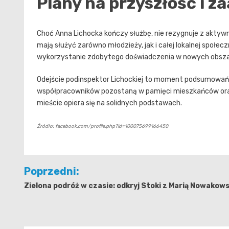
Plany na przyszłość i 
Choć Anna Lichocka kończy służbę, nie rezygnuje z aktywno
mają służyć zarówno młodzieży, jak i całej lokalnej społecz
wykorzystanie zdobytego doświadczenia w nowych obsza
Odejście podinspektor Lichockiej to moment podsumowań i 
współpracowników pozostaną w pamięci mieszkańców oraz
mieście opiera się na solidnych podstawach.
Źródło: facebook.com/profile.php?id=100075699166450
Nawigacja
Poprzedni:
wpisu
Zielona podróż w czasie: odkryj Stoki z Marią Nowakow