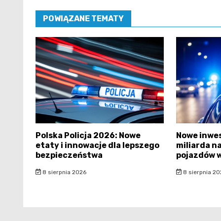
POWIĄZANE TEMATY
Polska Policja 2026: Nowe
Nowe inwest
etaty i innowacje dla lepszego
miliarda na
bezpieczeństwa
pojazdów 
8 sierpnia 2026
8 sierpnia 20