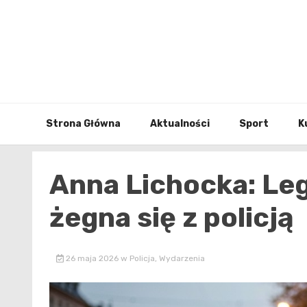
Skip
to
content
Strona Główna
Aktualności
Sport
K
Anna Lichocka: Leg
żegna się z policją
26 maja 2026
w
Policja
,
Wydarzenia