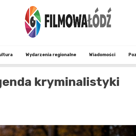
wszystko co związane z filmami i Łodzia
filmo
ultura
Wydarzenia regionalne
Wiadomości
Po
enda kryminalistyki