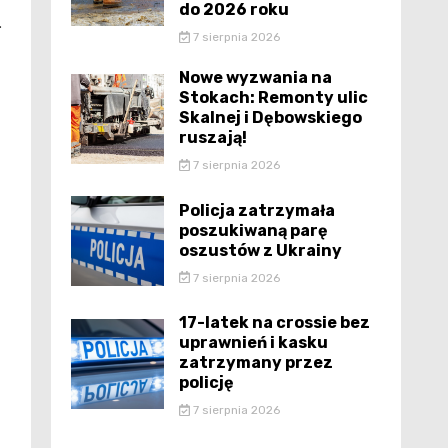
do 2026 roku
.
7 sierpnia 2026
Nowe wyzwania na
Stokach: Remonty ulic
Skalnej i Dębowskiego
ruszają!
7 sierpnia 2026
Policja zatrzymała
poszukiwaną parę
oszustów z Ukrainy
7 sierpnia 2026
17-latek na crossie bez
uprawnień i kasku
zatrzymany przez
policję
7 sierpnia 2026