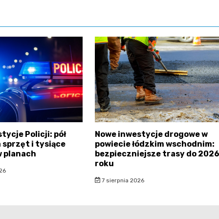
ycje Policji: pół
Nowe inwestycje drogowe w
 sprzęt i tysiące
powiecie łódzkim wschodnim:
w planach
bezpieczniejsze trasy do 202
roku
26
7 sierpnia 2026