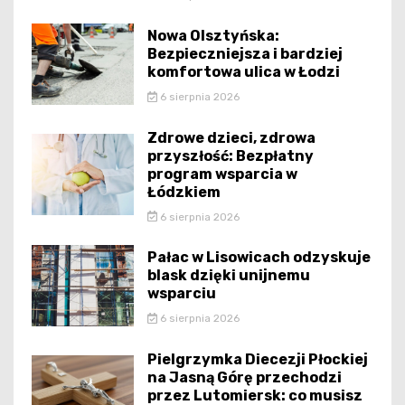
Nowa Olsztyńska:
Bezpieczniejsza i bardziej
komfortowa ulica w Łodzi
6 sierpnia 2026
Zdrowe dzieci, zdrowa
przyszłość: Bezpłatny
program wsparcia w
Łódzkiem
6 sierpnia 2026
Pałac w Lisowicach odzyskuje
blask dzięki unijnemu
wsparciu
6 sierpnia 2026
Pielgrzymka Diecezji Płockiej
na Jasną Górę przechodzi
przez Lutomiersk: co musisz