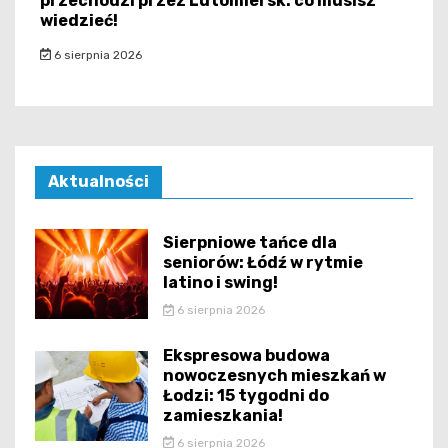
przechodzi przez Lutomiersk: co musisz
wiedzieć!
6 sierpnia 2026
Aktualności
Sierpniowe tańce dla
seniorów: Łódź w rytmie
latino i swing!
6 sierpnia 2026
Ekspresowa budowa
nowoczesnych mieszkań w
Łodzi: 15 tygodni do
zamieszkania!
6 sierpnia 2026