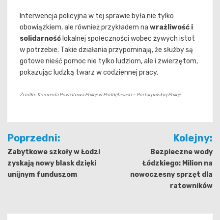
Interwencja policyjna w tej sprawie była nie tylko
obowiązkiem, ale również przykładem na
wrażliwość i
solidarność
lokalnej społeczności wobec żywych istot
w potrzebie. Takie działania przypominają, że służby są
gotowe nieść pomoc nie tylko ludziom, ale i zwierzętom,
pokazując ludzką twarz w codziennej pracy.
Źródło: Komenda Powiatowa Policji w Poddębicach – Portal polskiej Policji
Nawigacja
Poprzedni:
Kolejny:
wpisu
Zabytkowe szkoły w Łodzi
Bezpieczne wody
zyskają nowy blask dzięki
Łódzkiego: Milion na
unijnym funduszom
nowoczesny sprzęt dla
ratowników