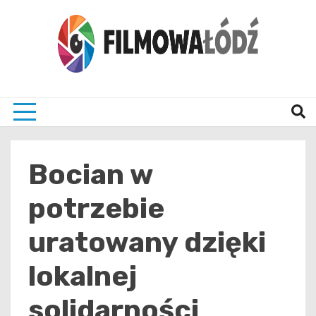
Skip
to
content
wszystko co związane z filmami i Łodzia
filmo
Bocian w
potrzebie
uratowany dzięki
lokalnej
solidarności