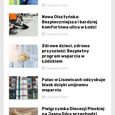
6 sierpnia 2026
Nowa Olsztyńska:
Bezpieczniejsza i bardziej
komfortowa ulica w Łodzi
6 sierpnia 2026
Zdrowe dzieci, zdrowa
przyszłość: Bezpłatny
program wsparcia w
Łódzkiem
6 sierpnia 2026
Pałac w Lisowicach odzyskuje
blask dzięki unijnemu
wsparciu
6 sierpnia 2026
Pielgrzymka Diecezji Płockiej
na Jasną Górę przechodzi