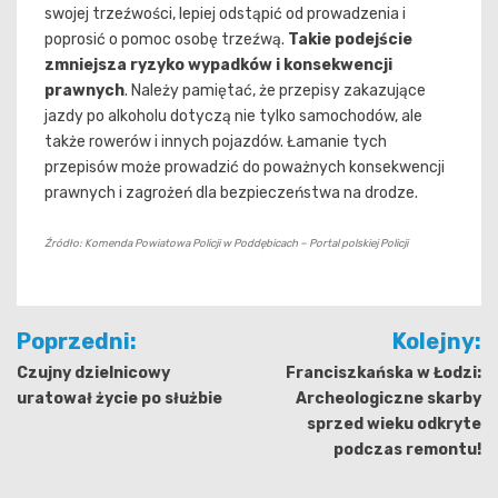
swojej trzeźwości, lepiej odstąpić od prowadzenia i
poprosić o pomoc osobę trzeźwą.
Takie podejście
zmniejsza ryzyko wypadków i konsekwencji
prawnych
. Należy pamiętać, że przepisy zakazujące
jazdy po alkoholu dotyczą nie tylko samochodów, ale
także rowerów i innych pojazdów. Łamanie tych
przepisów może prowadzić do poważnych konsekwencji
prawnych i zagrożeń dla bezpieczeństwa na drodze.
Źródło: Komenda Powiatowa Policji w Poddębicach – Portal polskiej Policji
Nawigacja
Poprzedni:
Kolejny:
wpisu
Czujny dzielnicowy
Franciszkańska w Łodzi:
uratował życie po służbie
Archeologiczne skarby
sprzed wieku odkryte
podczas remontu!