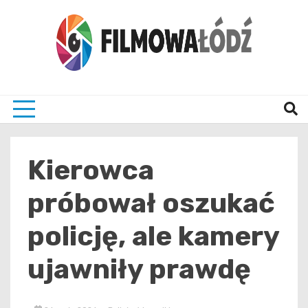
Skip
to
content
wszystko co związane z filmami i Łodzia
filmo
Kierowca
próbował oszukać
policję, ale kamery
ujawniły prawdę