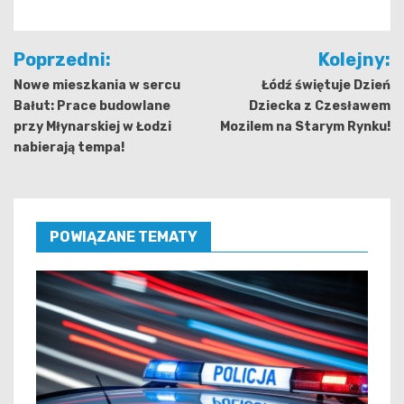
Nawigacja
Poprzedni:
Kolejny:
wpisu
Nowe mieszkania w sercu
Łódź świętuje Dzień
Bałut: Prace budowlane
Dziecka z Czesławem
przy Młynarskiej w Łodzi
Mozilem na Starym Rynku!
nabierają tempa!
POWIĄZANE TEMATY