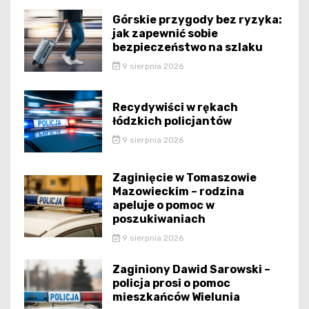
Górskie przygody bez ryzyka:
jak zapewnić sobie
bezpieczeństwo na szlaku
9 sierpnia 2026
Recydywiści w rękach
łódzkich policjantów
9 sierpnia 2026
Zaginięcie w Tomaszowie
Mazowieckim – rodzina
apeluje o pomoc w
poszukiwaniach
9 sierpnia 2026
Zaginiony Dawid Sarowski –
policja prosi o pomoc
mieszkańców Wielunia