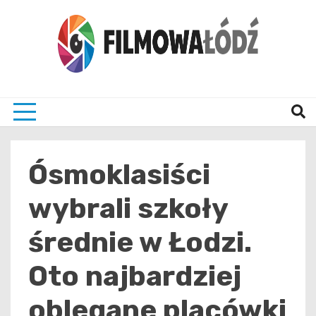
Skip
to
content
wszystko co związane z filmami i Łodzia
filmo
Ósmoklasiści
wybrali szkoły
średnie w Łodzi.
Oto najbardziej
oblegane placówki