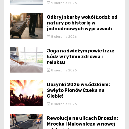
9 sierpnia 2026
Odkryj skarby wokół Łodzi: od
natury po historię w
jednodniowych wyprawach
8 sierpnia 2026
Joga na świeżym powietrzu:
Łódź w rytmie zdrowia i
relaksu
8 sierpnia 2026
Dożynki 2026 w Łódzkiem:
Święto Plonów Czeka na
Ciebie!
8 sierpnia 2026
Rewolucja na ulicach Brzezin:
Mrocka i Malownicza w nowej