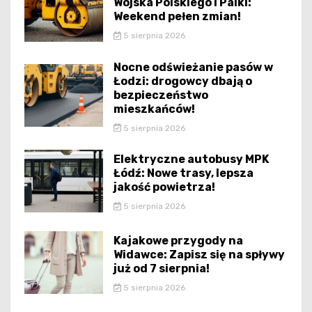
Wojska Polskiego i Palki:
Weekend pełen zmian!
5 sierpnia 2026
Nocne odświeżanie pasów w
Łodzi: drogowcy dbają o
bezpieczeństwo
mieszkańców!
5 sierpnia 2026
Elektryczne autobusy MPK
Łódź: Nowe trasy, lepsza
jakość powietrza!
5 sierpnia 2026
Kajakowe przygody na
Widawce: Zapisz się na spływy
już od 7 sierpnia!
5 sierpnia 2026