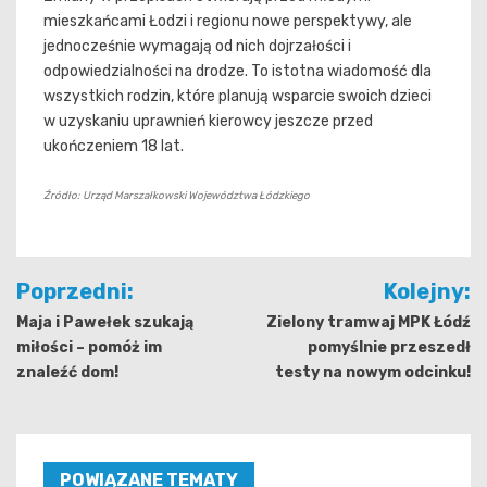
mieszkańcami Łodzi i regionu nowe perspektywy, ale
jednocześnie wymagają od nich dojrzałości i
odpowiedzialności na drodze. To istotna wiadomość dla
wszystkich rodzin, które planują wsparcie swoich dzieci
w uzyskaniu uprawnień kierowcy jeszcze przed
ukończeniem 18 lat.
Źródło: Urząd Marszałkowski Województwa Łódzkiego
Nawigacja
Poprzedni:
Kolejny:
wpisu
Maja i Pawełek szukają
Zielony tramwaj MPK Łódź
miłości – pomóż im
pomyślnie przeszedł
znaleźć dom!
testy na nowym odcinku!
POWIĄZANE TEMATY