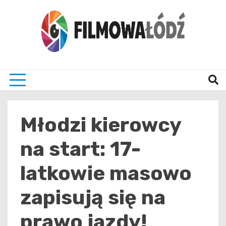
Skip
to
content
wszystko co związane z filmami i Łodzia
filmo
Młodzi kierowcy
na start: 17-
latkowie masowo
zapisują się na
prawo jazdy!