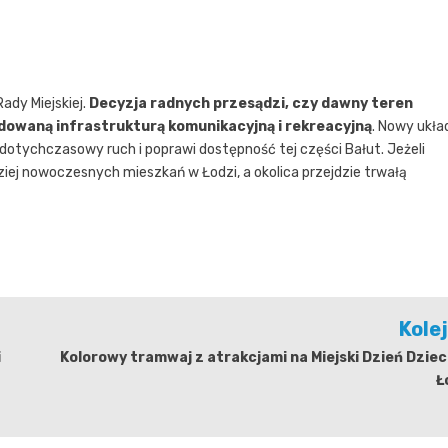
ady Miejskiej.
Decyzja radnych przesądzi, czy dawny teren
dowaną infrastrukturą komunikacyjną i rekreacyjną
. Nowy ukła
y dotychczasowy ruch i poprawi dostępność tej części Bałut. Jeżeli
iej nowoczesnych mieszkań w Łodzi, a okolica przejdzie trwałą
Kole
i
Kolorowy tramwaj z atrakcjami na Miejski Dzień Dzie
Ł