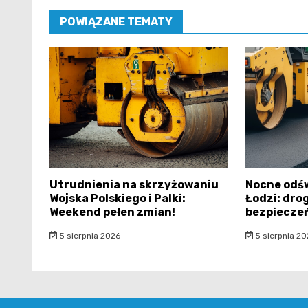
POWIĄZANE TEMATY
Utrudnienia na skrzyżowaniu
Nocne odś
Wojska Polskiego i Palki:
Łodzi: dro
Weekend pełen zmian!
bezpiecze
5 sierpnia 2026
5 sierpnia 20