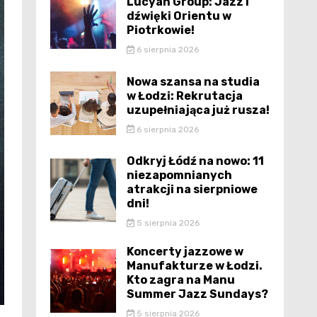
Lucyan Group: Jazz i
dźwięki Orientu w
Piotrkowie!
6 sierpnia 2026
Nowa szansa na studia
w Łodzi: Rekrutacja
uzupełniająca już rusza!
6 sierpnia 2026
Odkryj Łódź na nowo: 11
niezapomnianych
atrakcji na sierpniowe
dni!
5 sierpnia 2026
Koncerty jazzowe w
Manufakturze w Łodzi.
Kto zagra na Manu
Summer Jazz Sundays?
5 sierpnia 2026