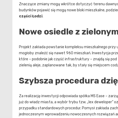
Znaczące zmiany mogą wkrótce dotyczyć terenu dawnyc
budynków pojawić się mogą nowe bloki mieszkalne, podzie
części Łodzi
.
Nowe osiedle z zielonym
Projekt zakłada powstanie kompleksu mieszkalnego przy u
mogłoby znaleźć się nawet 960 mieszkań. Inwestycja prz
które – podobnie jak część infrastruktury – znajdą się p
zielenią aleje, zaplanowane tak, by stały się miejscem c
Szybsza procedura dzię
Za realizację inwestycji odpowiada spółka MS Ease – zarz
już do władz miasta, a wybór trybu tzw. „lex deweloper” 
przypadku standardowych procedur. Pomysł zakłada zac
jednoczesnym wprowadzeniu nowoczesnych rozwiązań ar