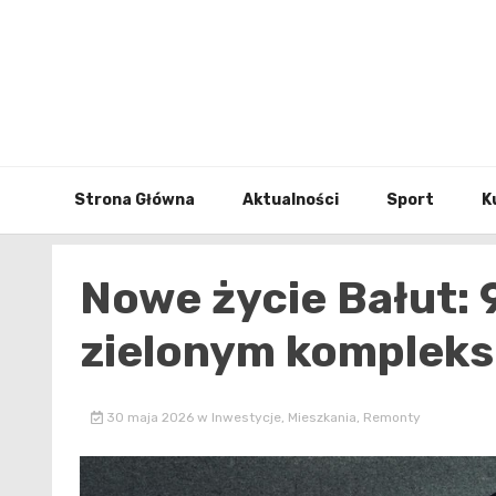
Skip
to
content
Strona Główna
Aktualności
Sport
K
Nowe życie Bałut:
zielonym kompleks
30 maja 2026
w
Inwestycje
,
Mieszkania
,
Remonty