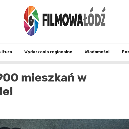
wszystko co związane z filmami i Łodzia
filmo
ultura
Wydarzenia regionalne
Wiadomości
Po
 900 mieszkań w
ie!