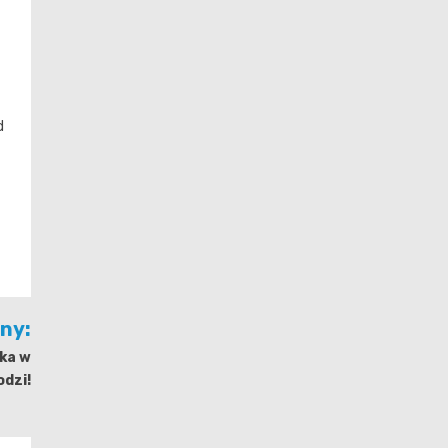
d
jny:
cka w
odzi!