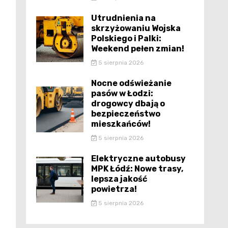
Utrudnienia na
skrzyżowaniu Wojska
Polskiego i Palki:
Weekend pełen zmian!
5 sierpnia 2026
Nocne odświeżanie
pasów w Łodzi:
drogowcy dbają o
bezpieczeństwo
mieszkańców!
5 sierpnia 2026
Elektryczne autobusy
MPK Łódź: Nowe trasy,
lepsza jakość
powietrza!
5 sierpnia 2026