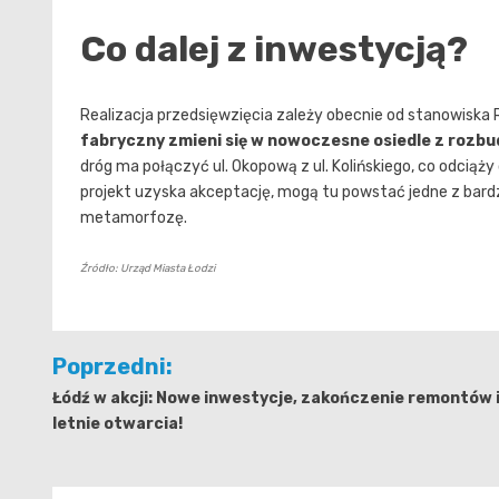
Co dalej z inwestycją?
Realizacja przedsięwzięcia zależy obecnie od stanowiska R
fabryczny zmieni się w nowoczesne osiedle z rozbu
dróg ma połączyć ul. Okopową z ul. Kolińskiego, co odciąż
projekt uzyska akceptację, mogą tu powstać jedne z bardz
metamorfozę.
Źródło: Urząd Miasta Łodzi
Nawigacja
Poprzedni:
wpisu
Łódź w akcji: Nowe inwestycje, zakończenie remontów 
letnie otwarcia!