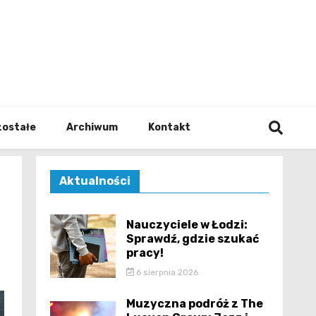
walodz
zostałe
Archiwum
Kontakt
Aktualności
Nauczyciele w Łodzi:
Sprawdź, gdzie szukać
pracy!
6 sierpnia 2026
Muzyczna podróż z The