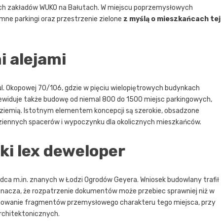
h zakładów WUKO na Bałutach. W miejscu poprzemysłowych
mne parkingi oraz przestrzenie zielone
z myślą o mieszkańcach tej
i alejami
l. Okopowej 70/106, gdzie w pięciu wielopiętrowych budynkach
ewiduje także budowę od niemal 800 do 1500 miejsc parkingowych,
od ziemią. Istotnym elementem koncepcji są szerokie, obsadzone
odziennych spacerów i wypoczynku dla okolicznych mieszkańców.
ki lex deweloper
ądca m.in. znanych w Łodzi Ogrodów Geyera. Wniosek budowlany trafił
oznacza, że rozpatrzenie dokumentów może przebiec sprawniej niż w
howanie fragmentów przemysłowego charakteru tego miejsca, przy
chitektonicznych.