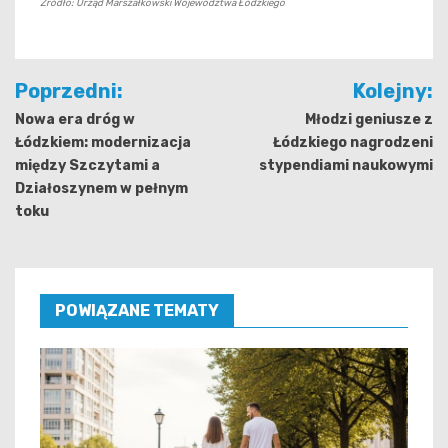
Źródło: Urząd Marszałkowski Województwa Łódzkiego
Nawigacja
Poprzedni:
Kolejny:
wpisu
Nowa era dróg w
Młodzi geniusze z
Łódzkiem: modernizacja
Łódzkiego nagrodzeni
między Szczytami a
stypendiami naukowymi
Działoszynem w pełnym
toku
POWIĄZANE TEMATY