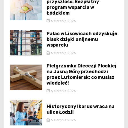
przyszłość: Bezpłatny
program wsparcia w
Łódzkiem
6 sierpnia 2026
Pałac w Lisowicach odzyskuje
blask dzięki unijnemu
wsparciu
6 sierpnia 2026
Pielgrzymka Diecezji Płockiej
na Jasną Górę przechodzi
przez Lutomiersk: co musisz
wiedzieć!
6 sierpnia 2026
Historyczny Ikarus wraca na
ulice Łodzi!
6 sierpnia 2026