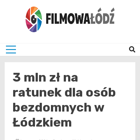
Skip
to
content
wszystko co związane z filmami i Łodzia
filmo
3 mln zł na
ratunek dla osób
bezdomnych w
Łódzkiem