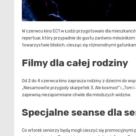
W czerwcu kino EC1 w Łodzi przygotowało dla mieszkańcó
repertuar, który przypadnie do gustu zarówno miłośnikom k
towarzystwie bliskich, ciesząc się różnorodnymi gatunkam
Filmy dla całej rodziny
Od 2 do 4 czerwca kino zaprasza rodziny z dziećmi do wspó
„Niesamowite przygody skarpetek 3. Ale kosmos!” i „Tom i
zapewnią niezapomniane chwile dla młodszych widzów.
Specjalne seanse dla s
Co wtorek seniorzy będą mogli cieszyć się promocyjnymi