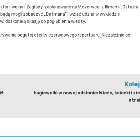
torii wojny i Zagłady, zaplanowane na 9 czerwca, z filmami „Ostatni
e będą mogli zobaczyć „Batmana” i wziąć udział w wykładzie
wi doskonałą okazję do pogłębienia wiedzy.
rywania bogatej oferty czerwcowego repertuaru. Niezależnie od
Kole
DW
Łagiewniki w nowej odsłonie: Wieże, ścieżki i zi
atra