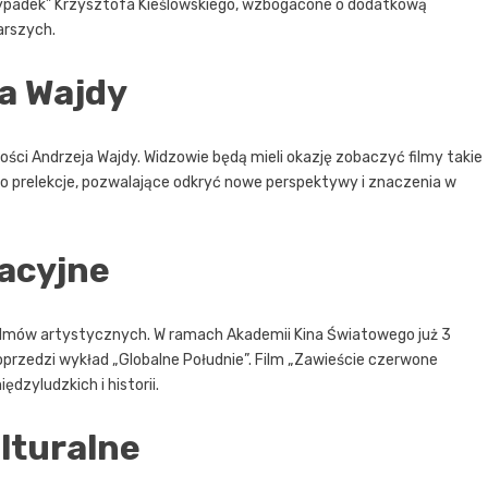
Przypadek” Krzysztofa Kieślowskiego, wzbogacone o dodatkową
arszych.
a Wajdy
ści Andrzeja Wajdy. Widzowie będą mieli okazję zobaczyć filmy takie
ne o prelekcje, pozwalające odkryć nowe perspektywy i znaczenia w
kacyjne
filmów artystycznych. W ramach Akademii Kina Światowego już 3
 poprzedzi wykład „Globalne Południe”. Film „Zawieście czerwone
ędzyludzkich i historii.
lturalne