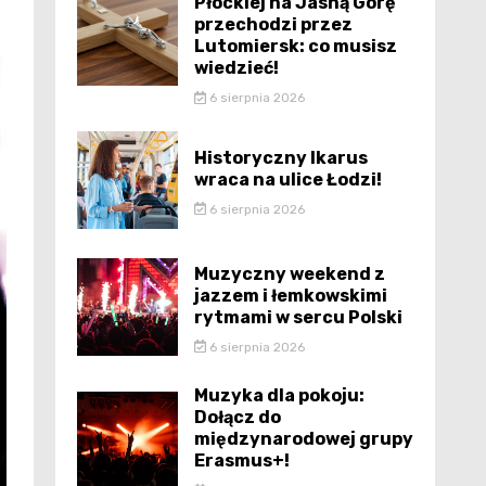
Płockiej na Jasną Górę
przechodzi przez
Lutomiersk: co musisz
wiedzieć!
6 sierpnia 2026
Historyczny Ikarus
wraca na ulice Łodzi!
6 sierpnia 2026
Muzyczny weekend z
jazzem i łemkowskimi
rytmami w sercu Polski
6 sierpnia 2026
Muzyka dla pokoju:
Dołącz do
międzynarodowej grupy
Erasmus+!