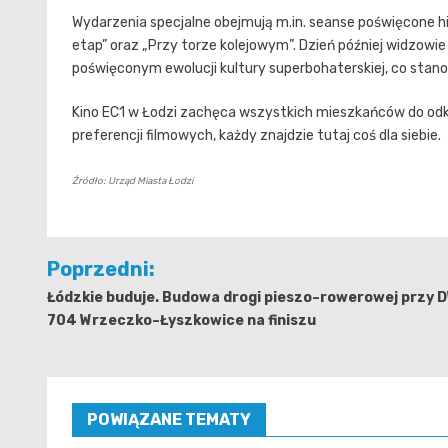
Wydarzenia specjalne obejmują m.in. seanse poświęcone his
etap” oraz „Przy torze kolejowym”. Dzień później widzowi
poświęconym ewolucji kultury superbohaterskiej, co stano
Kino EC1 w Łodzi zachęca wszystkich mieszkańców do odk
preferencji filmowych, każdy znajdzie tutaj coś dla siebie.
Źródło: Urząd Miasta Łodzi
Nawigacja
Poprzedni:
wpisu
Łódzkie buduje. Budowa drogi pieszo–rowerowej przy 
704 Wrzeczko–Łyszkowice na finiszu
POWIĄZANE TEMATY