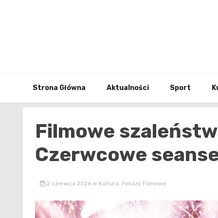
Skip
to
content
Strona Główna
Aktualności
Sport
K
Filmowe szaleństw
Czerwcowe seanse 
2 czerwca 2026
w
Kultura
,
Pokazy Filmowe