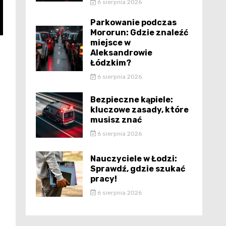
6 sierpnia 2026
Parkowanie podczas
Mororun: Gdzie znaleźć
miejsce w
Aleksandrowie
Łódzkim?
6 sierpnia 2026
Bezpieczne kąpiele:
kluczowe zasady, które
musisz znać
6 sierpnia 2026
Nauczyciele w Łodzi:
Sprawdź, gdzie szukać
pracy!
6 sierpnia 2026