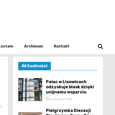
walodz
zostałe
Archiwum
Kontakt
Aktualności
Pałac w Lisowicach
odzyskuje blask dzięki
unijnemu wsparciu
6 sierpnia 2026
Pielgrzymka Diecezji