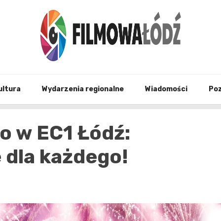
wszystko co związane z filmami i Łodzia
filmo
ultura
Wydarzenia regionalne
Wiadomości
Po
o w EC1 Łódź:
dla każdego!