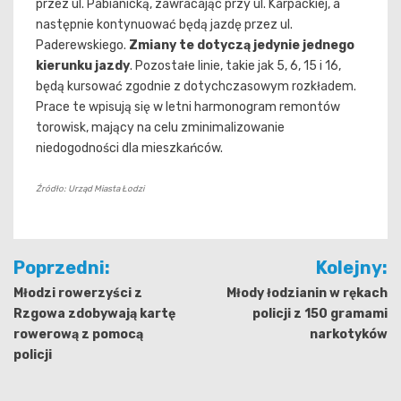
przez ul. Pabianicką, zawracając przy ul. Karpackiej, a
następnie kontynuować będą jazdę przez ul.
Paderewskiego.
Zmiany te dotyczą jedynie jednego
kierunku jazdy
. Pozostałe linie, takie jak 5, 6, 15 i 16,
będą kursować zgodnie z dotychczasowym rozkładem.
Prace te wpisują się w letni harmonogram remontów
torowisk, mający na celu zminimalizowanie
niedogodności dla mieszkańców.
Źródło: Urząd Miasta Łodzi
Nawigacja
Poprzedni:
Kolejny:
wpisu
Młodzi rowerzyści z
Młody łodzianin w rękach
Rzgowa zdobywają kartę
policji z 150 gramami
rowerową z pomocą
narkotyków
policji