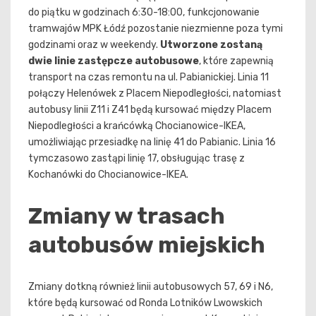
do piątku w godzinach 6:30-18:00, funkcjonowanie
tramwajów MPK Łódź pozostanie niezmienne poza tymi
godzinami oraz w weekendy.
Utworzone zostaną
dwie linie zastępcze autobusowe
, które zapewnią
transport na czas remontu na ul. Pabianickiej. Linia 11
połączy Helenówek z Placem Niepodległości, natomiast
autobusy linii Z11 i Z41 będą kursować między Placem
Niepodległości a krańcówką Chocianowice-IKEA,
umożliwiając przesiadkę na linię 41 do Pabianic. Linia 16
tymczasowo zastąpi linię 17, obsługując trasę z
Kochanówki do Chocianowice-IKEA.
Zmiany w trasach
autobusów miejskich
Zmiany dotkną również linii autobusowych 57, 69 i N6,
które będą kursować od Ronda Lotników Lwowskich