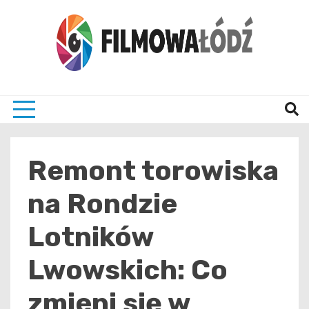
Skip
to
content
wszystko co związane z filmami i Łodzia
filmo
Remont torowiska
na Rondzie
Lotników
Lwowskich: Co
zmieni się w