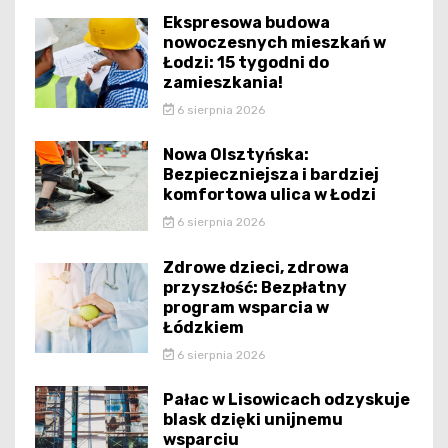
Ekspresowa budowa
nowoczesnych mieszkań w
Łodzi: 15 tygodni do
zamieszkania!
6 sierpnia 2026
Nowa Olsztyńska:
Bezpieczniejsza i bardziej
komfortowa ulica w Łodzi
6 sierpnia 2026
Zdrowe dzieci, zdrowa
przyszłość: Bezpłatny
program wsparcia w
Łódzkiem
6 sierpnia 2026
Pałac w Lisowicach odzyskuje
blask dzięki unijnemu
wsparciu