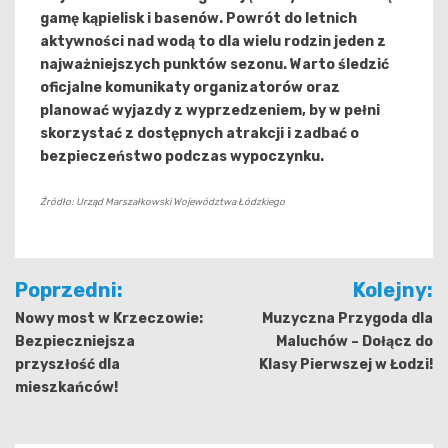
gamę kąpielisk i basenów. Powrót do letnich
aktywności nad wodą to dla wielu rodzin jeden z
najważniejszych punktów sezonu. Warto śledzić
oficjalne komunikaty organizatorów oraz
planować wyjazdy z wyprzedzeniem, by w pełni
skorzystać z dostępnych atrakcji i zadbać o
bezpieczeństwo podczas wypoczynku.
Źródło: Urząd Marszałkowski Województwa Łódzkiego
Nawigacja
Poprzedni:
Kolejny:
wpisu
Nowy most w Krzeczowie:
Muzyczna Przygoda dla
Bezpieczniejsza
Maluchów – Dołącz do
przyszłość dla
Klasy Pierwszej w Łodzi!
mieszkańców!