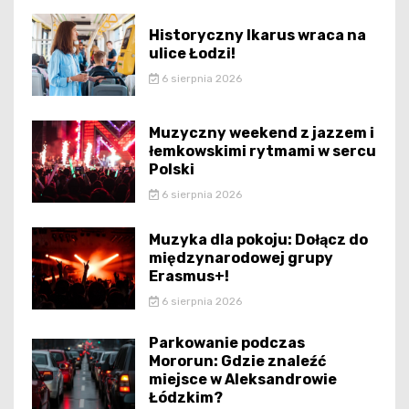
Historyczny Ikarus wraca na
ulice Łodzi!
6 sierpnia 2026
Muzyczny weekend z jazzem i
łemkowskimi rytmami w sercu
Polski
6 sierpnia 2026
Muzyka dla pokoju: Dołącz do
międzynarodowej grupy
Erasmus+!
6 sierpnia 2026
Parkowanie podczas
Mororun: Gdzie znaleźć
miejsce w Aleksandrowie
Łódzkim?