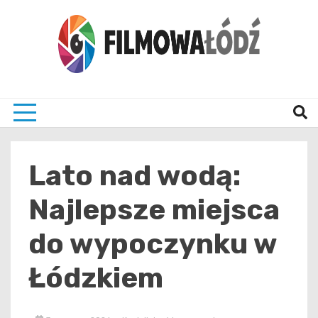
Skip
to
content
wszystko co związane z filmami i Łodzia
filmo
Lato nad wodą:
Najlepsze miejsca
do wypoczynku w
Łódzkiem