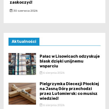
zaskoczyć!
30 czerwca 2026
Aktualności
Pałac w Lisowicach odzyskuje
blask dzięki unijnemu
wsparciu
6 sierpnia 2026
Pielgrzymka Diecezji Płockiej
na Jasną Górę przechodzi
przez Lutomiersk: co musisz
wiedzieć!
6 sierpnia 2026