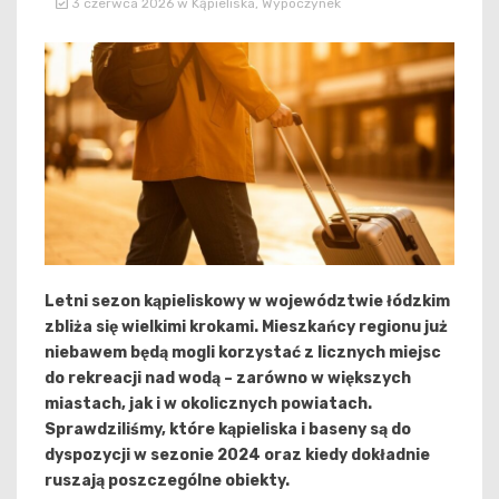
3 czerwca 2026
w
Kąpieliska
,
Wypoczynek
Letni sezon kąpieliskowy w województwie łódzkim
zbliża się wielkimi krokami. Mieszkańcy regionu już
niebawem będą mogli korzystać z licznych miejsc
do rekreacji nad wodą – zarówno w większych
miastach, jak i w okolicznych powiatach.
Sprawdziliśmy, które kąpieliska i baseny są do
dyspozycji w sezonie 2024 oraz kiedy dokładnie
ruszają poszczególne obiekty.