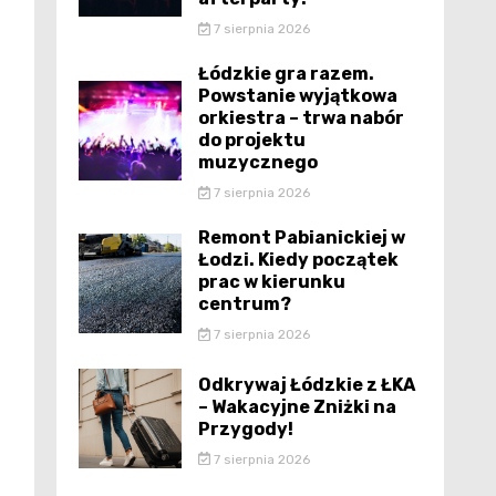
7 sierpnia 2026
Łódzkie gra razem.
Powstanie wyjątkowa
orkiestra – trwa nabór
do projektu
muzycznego
7 sierpnia 2026
Remont Pabianickiej w
Łodzi. Kiedy początek
prac w kierunku
centrum?
7 sierpnia 2026
Odkrywaj Łódzkie z ŁKA
– Wakacyjne Zniżki na
Przygody!
7 sierpnia 2026