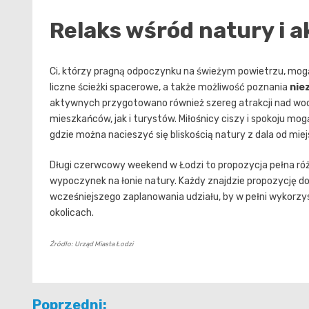
Relaks wśród natury i
Ci, którzy pragną odpoczynku na świeżym powietrzu, mogą
liczne ścieżki spacerowe, a także możliwość poznania
nie
aktywnych przygotowano również szereg atrakcji nad wodą
mieszkańców, jak i turystów. Miłośnicy ciszy i spokoju mo
gdzie można nacieszyć się bliskością natury z dala od miej
Długi czerwcowy weekend w Łodzi to propozycja pełna różn
wypoczynek na łonie natury. Każdy znajdzie propozycję 
wcześniejszego zaplanowania udziału, by w pełni wykorzys
okolicach.
Źródło: Urząd Miasta Łodzi
Nawigacja
Poprzedni: