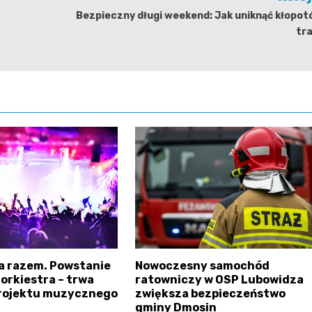
Bezpieczny długi weekend: Jak uniknąć kłopo
tr
a razem. Powstanie
Nowoczesny samochód
orkiestra – trwa
ratowniczy w OSP Lubowidza
projektu muzycznego
zwiększa bezpieczeństwo
gminy Dmosin