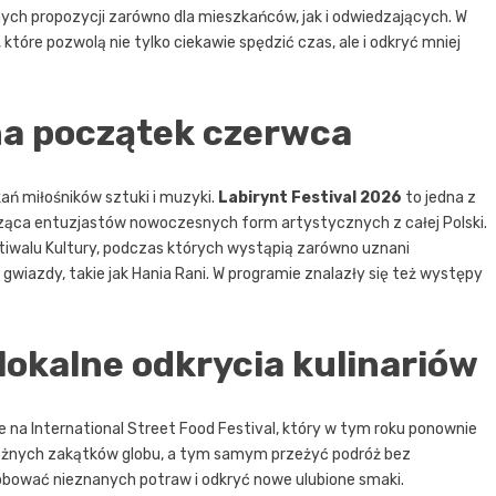
ch propozycji zarówno dla mieszkańców, jak i odwiedzających. W
tóre pozwolą nie tylko ciekawie spędzić czas, ale i odkryć mniej
na początek czerwca
ań miłośników sztuki i muzyki.
Labirynt Festival 2026
to jedna z
dząca entuzjastów nowoczesnych form artystycznych z całej Polski.
tiwalu Kultury, podczas których wystąpią zarówno uznani
 gwiazdy, takie jak Hania Rani. W programie znalazły się też występy
 lokalne odkrycia kulinariów
e na International Street Food Festival, który w tym roku ponownie
 różnych zakątków globu, a tym samym przeżyć podróż bez
róbować nieznanych potraw i odkryć nowe ulubione smaki.