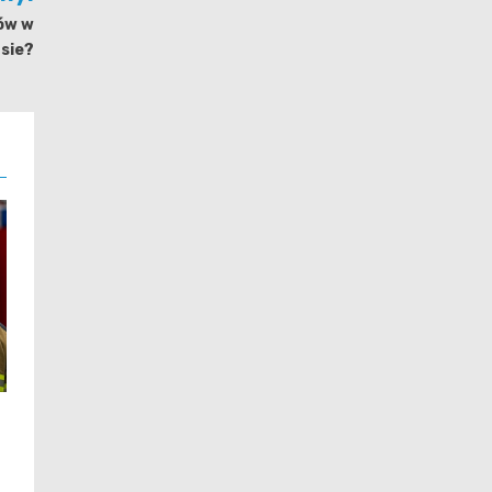
tów w
asie?