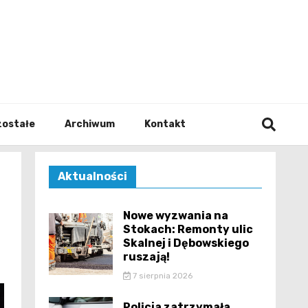
walodz
zostałe
Archiwum
Kontakt
Aktualności
Nowe wyzwania na
Stokach: Remonty ulic
Skalnej i Dębowskiego
ruszają!
7 sierpnia 2026
Policja zatrzymała