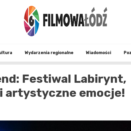
wszystko co związane z filmami i Łodzia
filmo
ultura
Wydarzenia regionalne
Wiadomości
Po
nd: Festiwal Labirynt,
 i artystyczne emocje!