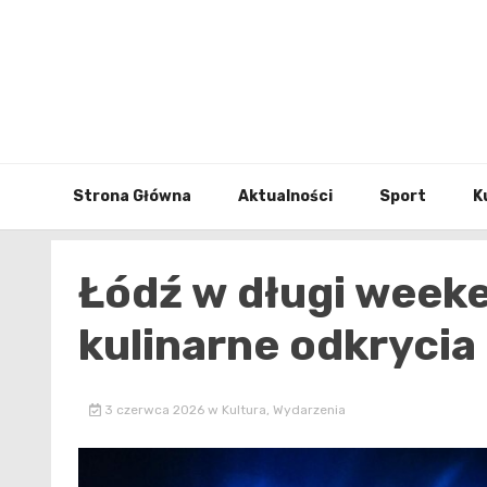
Skip
to
content
Strona Główna
Aktualności
Sport
K
Łódź w długi weeke
kulinarne odkrycia
3 czerwca 2026
w
Kultura
,
Wydarzenia