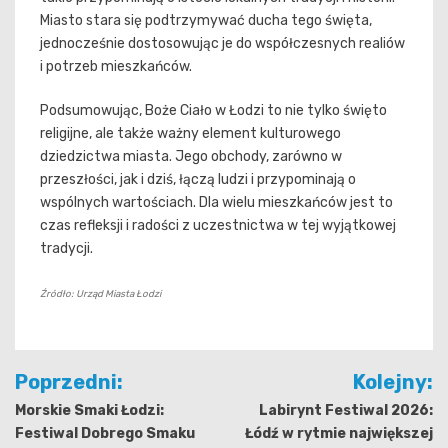
Miasto stara się podtrzymywać ducha tego święta,
jednocześnie dostosowując je do współczesnych realiów
i potrzeb mieszkańców.
Podsumowując, Boże Ciało w Łodzi to nie tylko święto
religijne, ale także ważny element kulturowego
dziedzictwa miasta. Jego obchody, zarówno w
przeszłości, jak i dziś, łączą ludzi i przypominają o
wspólnych wartościach. Dla wielu mieszkańców jest to
czas refleksji i radości z uczestnictwa w tej wyjątkowej
tradycji.
Źródło: Urząd Miasta Łodzi
Nawigacja
Poprzedni:
Kolejny:
wpisu
Morskie Smaki Łodzi:
Labirynt Festiwal 2026:
Festiwal Dobrego Smaku
Łódź w rytmie największej