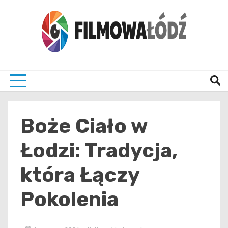
Skip
to
content
wszystko co związane z filmami i Łodzia
filmo
Boże Ciało w
Łodzi: Tradycja,
która Łączy
Pokolenia