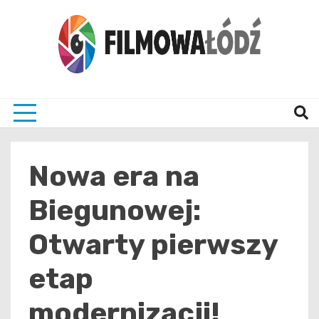
Skip
to
content
wszystko co związane z filmami i Łodzia
filmo
Nowa era na
Biegunowej:
Otwarty pierwszy
etap
modernizacji!