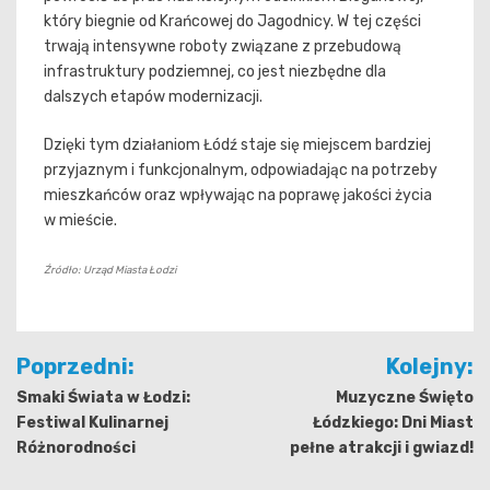
który biegnie od Krańcowej do Jagodnicy. W tej części
trwają intensywne roboty związane z przebudową
infrastruktury podziemnej, co jest niezbędne dla
dalszych etapów modernizacji.
Dzięki tym działaniom Łódź staje się miejscem bardziej
przyjaznym i funkcjonalnym, odpowiadając na potrzeby
mieszkańców oraz wpływając na poprawę jakości życia
w mieście.
Źródło: Urząd Miasta Łodzi
Nawigacja
Poprzedni:
Kolejny:
wpisu
Smaki Świata w Łodzi:
Muzyczne Święto
Festiwal Kulinarnej
Łódzkiego: Dni Miast
Różnorodności
pełne atrakcji i gwiazd!