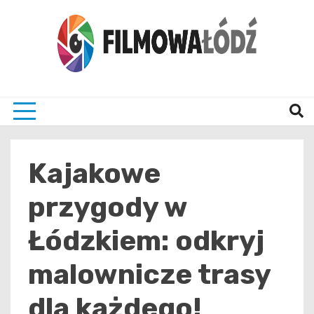
Skip
to
content
wszystko co związane z filmami i Łodzia
filmo
Kajakowe
przygody w
Łódzkiem: odkryj
malownicze trasy
dla każdego!