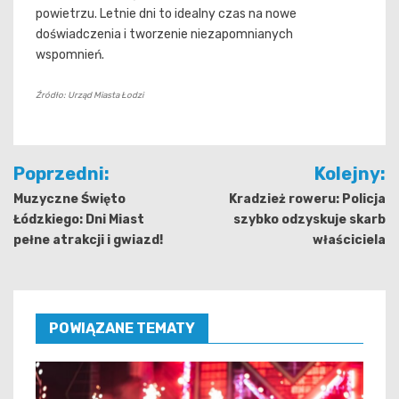
powietrzu. Letnie dni to idealny czas na nowe
doświadczenia i tworzenie niezapomnianych
wspomnień.
Źródło: Urząd Miasta Łodzi
Nawigacja
Poprzedni:
Kolejny:
wpisu
Muzyczne Święto
Kradzież roweru: Policja
Łódzkiego: Dni Miast
szybko odzyskuje skarb
pełne atrakcji i gwiazd!
właściciela
POWIĄZANE TEMATY