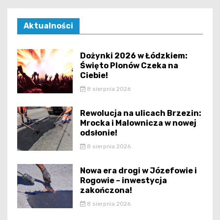
Aktualności
Dożynki 2026 w Łódzkiem:
Święto Plonów Czeka na
Ciebie!
8 sierpnia 2026
Rewolucja na ulicach Brzezin:
Mrocka i Malownicza w nowej
odsłonie!
8 sierpnia 2026
Nowa era drogi w Józefowie i
Rogowie – inwestycja
zakończona!
8 sierpnia 2026