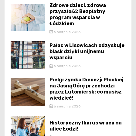
Zdrowe dzieci, zdrowa
przyszłość: Bezpłatny
program wsparcia w
Łódzkiem
6 sierpnia 2026
Pałac w Lisowicach odzyskuje
blask dzięki unijnemu
wsparciu
6 sierpnia 2026
Pielgrzymka Diecezji Płockiej
na Jasną Górę przechodzi
przez Lutomiersk: co musisz
wiedzieć!
6 sierpnia 2026
Historyczny Ikarus wraca na
ulice Łodzi!