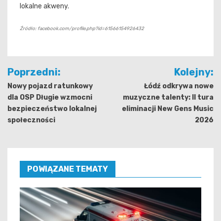
lokalne akweny.
Źródło: facebook.com/profile.php?id=61566154926432
Nawigacja
Poprzedni:
Kolejny:
wpisu
Nowy pojazd ratunkowy
Łódź odkrywa nowe
dla OSP Długie wzmocni
muzyczne talenty: II tura
bezpieczeństwo lokalnej
eliminacji New Gens Music
społeczności
2026
POWIĄZANE TEMATY