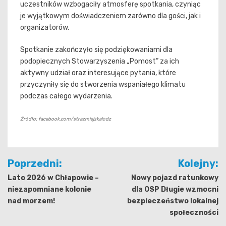
uczestników wzbogaciły atmosferę spotkania, czyniąc
je wyjątkowym doświadczeniem zarówno dla gości, jak i
organizatorów.
Spotkanie zakończyło się podziękowaniami dla
podopiecznych Stowarzyszenia „Pomost” za ich
aktywny udział oraz interesujące pytania, które
przyczyniły się do stworzenia wspaniałego klimatu
podczas całego wydarzenia.
Źródło: facebook.com/strazmiejskalodz
Nawigacja
Poprzedni:
Kolejny:
wpisu
Lato 2026 w Chłapowie –
Nowy pojazd ratunkowy
niezapomniane kolonie
dla OSP Długie wzmocni
nad morzem!
bezpieczeństwo lokalnej
społeczności