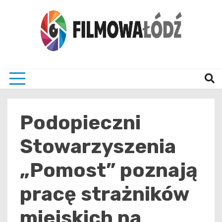
Skip
to
content
wszystko co związane z filmami i Łodzia
filmo
Podopieczni
Stowarzyszenia
„Pomost” poznają
pracę strażników
miejskich na