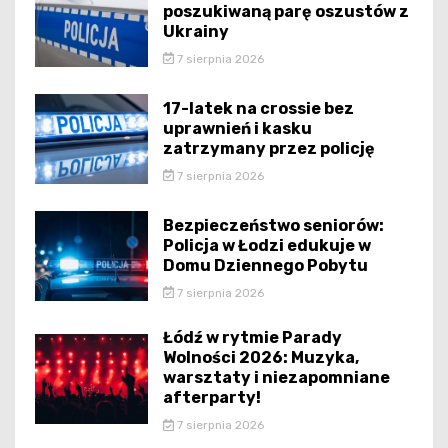
poszukiwaną parę oszustów z
Ukrainy
7 sierpnia 2026
17-latek na crossie bez
uprawnień i kasku
zatrzymany przez policję
7 sierpnia 2026
Bezpieczeństwo seniorów:
Policja w Łodzi edukuje w
Domu Dziennego Pobytu
7 sierpnia 2026
Łódź w rytmie Parady
Wolności 2026: Muzyka,
warsztaty i niezapomniane
afterparty!
7 sierpnia 2026