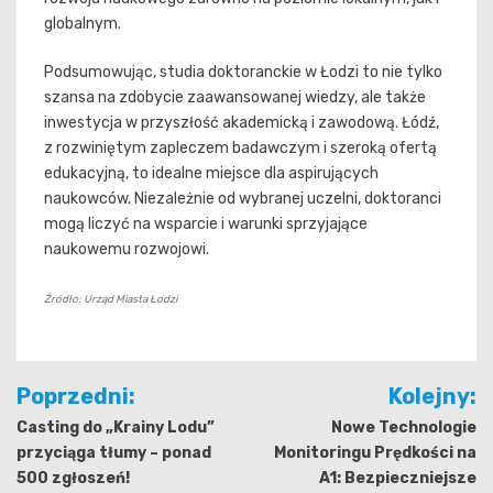
globalnym.
Podsumowując, studia doktoranckie w Łodzi to nie tylko
szansa na zdobycie zaawansowanej wiedzy, ale także
inwestycja w przyszłość akademicką i zawodową. Łódź,
z rozwiniętym zapleczem badawczym i szeroką ofertą
edukacyjną, to idealne miejsce dla aspirujących
naukowców. Niezależnie od wybranej uczelni, doktoranci
mogą liczyć na wsparcie i warunki sprzyjające
naukowemu rozwojowi.
Źródło: Urząd Miasta Łodzi
Nawigacja
Poprzedni:
Kolejny:
wpisu
Casting do „Krainy Lodu”
Nowe Technologie
przyciąga tłumy – ponad
Monitoringu Prędkości na
500 zgłoszeń!
A1: Bezpieczniejsze