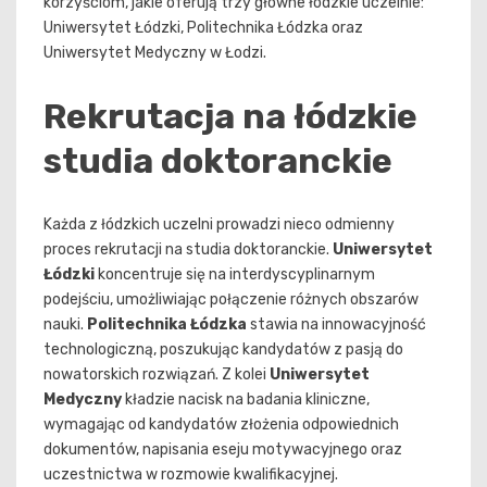
korzyściom, jakie oferują trzy główne łódzkie uczelnie:
Uniwersytet Łódzki, Politechnika Łódzka oraz
Uniwersytet Medyczny w Łodzi.
Rekrutacja na łódzkie
studia doktoranckie
Każda z łódzkich uczelni prowadzi nieco odmienny
proces rekrutacji na studia doktoranckie.
Uniwersytet
Łódzki
koncentruje się na interdyscyplinarnym
podejściu, umożliwiając połączenie różnych obszarów
nauki.
Politechnika Łódzka
stawia na innowacyjność
technologiczną, poszukując kandydatów z pasją do
nowatorskich rozwiązań. Z kolei
Uniwersytet
Medyczny
kładzie nacisk na badania kliniczne,
wymagając od kandydatów złożenia odpowiednich
dokumentów, napisania eseju motywacyjnego oraz
uczestnictwa w rozmowie kwalifikacyjnej.