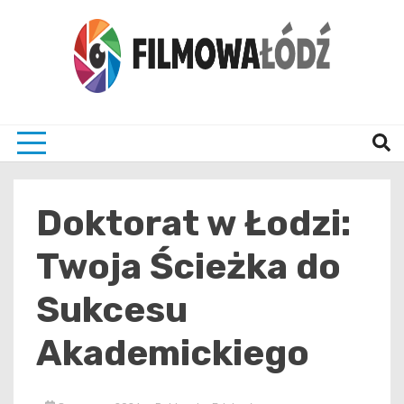
Skip
to
content
wszystko co związane z filmami i Łodzia
filmo
Doktorat w Łodzi:
Twoja Ścieżka do
Sukcesu
Akademickiego