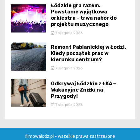
Łódzkie gra razem.
Powstanie wyjątkowa
orkiestra – trwa nabór do
projektu muzycznego
7 sierpnia 2026
Remont Pabianickiej w Łodzi.
Kiedy początek prac w
kierunku centrum?
7 sierpnia 2026
Odkrywaj Łódzkie z ŁKA –
Wakacyjne Zniżki na
Przygody!
7 sierpnia 2026
filmowalodz.pl - wszelkie prawa zastrzeżone