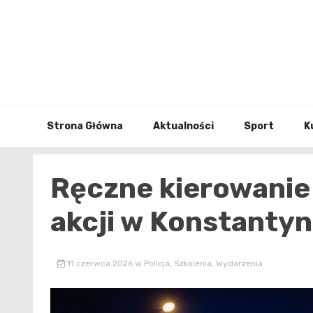
Skip
to
content
Strona Główna
Aktualności
Sport
K
Ręczne kierowanie 
akcji w Konstanty
11 czerwca 2026
w
Policja
,
Szkolenia
,
Wydarzenia