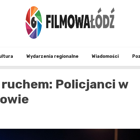
wszystko co związane z filmami i Łodzia
filmo
ultura
Wydarzenia regionalne
Wiadomości
Po
ruchem: Policjanci w
nowie