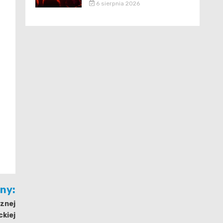
6 sierpnia 2026
jny:
znej
ckiej