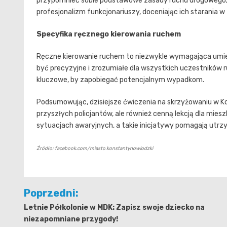
przypomnieć sobie podstawowe zasady ruchu drogowego, kt
profesjonalizm funkcjonariuszy, doceniając ich starania
Specyfika ręcznego kierowania ruchem
Ręczne kierowanie ruchem to niezwykle wymagająca umiej
być precyzyjne i zrozumiałe dla wszystkich uczestników r
kluczowe, by zapobiegać potencjalnym wypadkom.
Podsumowując, dzisiejsze ćwiczenia na skrzyżowaniu w K
przyszłych policjantów, ale również cenną lekcją dla mi
sytuacjach awaryjnych, a takie inicjatywy pomagają utr
Źródło: facebook.com/miasto.konstantynowlodzki
Nawigacja
Poprzedni:
wpisu
Letnie Półkolonie w MDK: Zapisz swoje dziecko na
niezapomniane przygody!