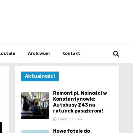
walodz
zostałe
Archiwum
Kontakt
Aktualności
Remont pl. Wolności w
Konstantynowie:
Autobusy Z43 na
ratunek pasażerom!
7 sierpnia 2026
Nowe fotele do