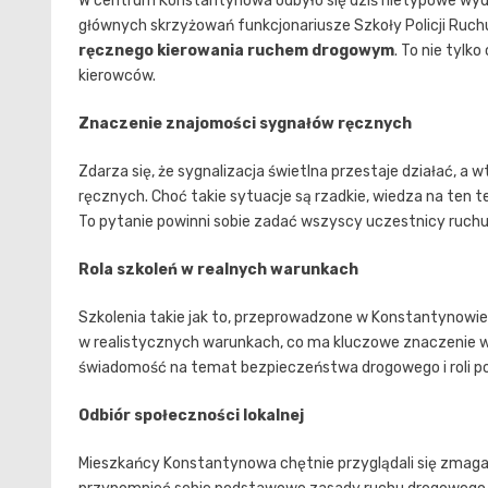
W centrum Konstantynowa odbyło się dziś nietypowe wyda
głównych skrzyżowań funkcjonariusze Szkoły Policji Ruc
ręcznego kierowania ruchem drogowym
. To nie tylk
kierowców.
Znaczenie znajomości sygnałów ręcznych
Zdarza się, że sygnalizacja świetlna przestaje działać, a
ręcznych. Choć takie sytuacje są rzadkie, wiedza na ten
To pytanie powinni sobie zadać wszyscy uczestnicy ruch
Rola szkoleń w realnych warunkach
Szkolenia takie jak to, przeprowadzone w Konstantynowie,
w realistycznych warunkach, co ma kluczowe znaczenie w ic
świadomość na temat bezpieczeństwa drogowego i roli poli
Odbiór społeczności lokalnej
Mieszkańcy Konstantynowa chętnie przyglądali się zmagan