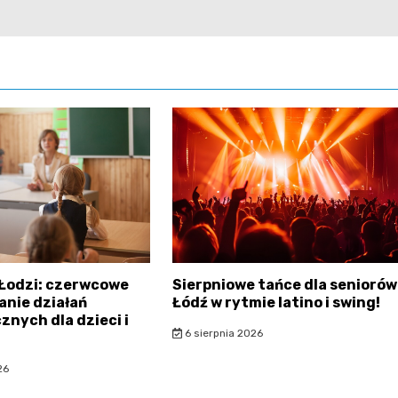
 Łodzi: czerwcowe
Sierpniowe tańce dla seniorów
nie działań
Łódź w rytmie latino i swing!
znych dla dzieci i
6 sierpnia 2026
26