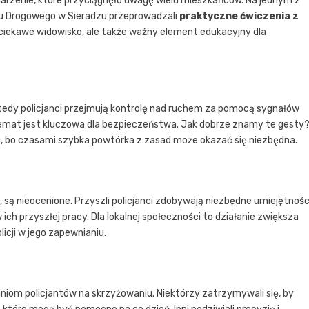
rzenie, które przyciągnęło uwagę wielu mieszkańców. Na jednym z
hu Drogowego w Sieradzu przeprowadzali
praktyczne ćwiczenia z
o ciekawe widowisko, ale także ważny element edukacyjny dla
 wtedy policjanci przejmują kontrolę nad ruchem za pomocą sygnałów
 temat jest kluczowa dla bezpieczeństwa. Jak dobrze znamy te gesty
u, bo czasami szybka powtórka z zasad może okazać się niezbędna.
 są nieocenione. Przyszli policjanci zdobywają niezbędne umiejętnośc
h przyszłej pracy. Dla lokalnej społeczności to działanie zwiększa
cji w jego zapewnianiu.
iom policjantów na skrzyżowaniu. Niektórzy zatrzymywali się, by