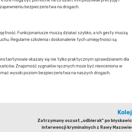
óre mogą być pomocne na co dzień. Inni podziwiali precyzję i
 w zapewnieniu bezpieczeństwa na drogach.
ętność. Funkcjonariusze muszą działać szybko, a ich gesty muszą
uchu. Regularne szkolenia i doskonalenie tych umiejętności są
onstantynowie okazały się nie tylko praktycznym sprawdzianem dla
eszkańców. Znajomość sygnałów ręcznych może być nieoceniona w
zymać wysoki poziom bezpieczeństwa na naszych drogach.
Kole
Zatrzymany oszust „odbierak” po błyskawic
interwencji kryminalnych z Rawy Mazowie