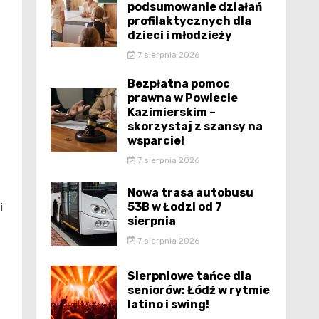
podsumowanie działań
profilaktycznych dla
dzieci i młodzieży
7 sierpnia 2026
Bezpłatna pomoc
prawna w Powiecie
Kazimierskim –
skorzystaj z szansy na
?
wsparcie!
7 sierpnia 2026
Nowa trasa autobusu
53B w Łodzi od 7
i
sierpnia
7 sierpnia 2026
Sierpniowe tańce dla
seniorów: Łódź w rytmie
latino i swing!