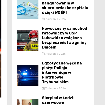
kangurowania w
skierniewickim szpitalu
dzięki WOŚP!
7 sierpnia 2026
Nowoczesny samochód
ratowniczy w OSP
Lubowidza zwiększa
bezpieczeństwo gminy
Dmosin
7 sierpnia 2026
Egzotyczne węże na
plaży: Policja
interweniuje w
Piotrkowie
Trybunalskim
7 sierpnia 2026
Sierpień w Łodzi:
czerwcowe