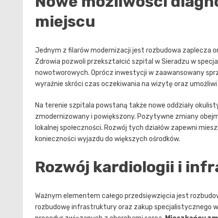
Nowe możliwości diagno
miejscu
Jednym z filarów modernizacji jest rozbudowa zaplecza o
Zdrowia pozwoli przekształcić szpital w Sieradzu w specjal
nowotworowych. Oprócz inwestycji w zaawansowany sprzęt
wyraźnie skróci czas oczekiwania na wizytę oraz umożliw
Na terenie szpitala powstaną także nowe oddziały okulisty
zmodernizowany i powiększony. Pozytywne zmiany obejmą r
lokalnej społeczności. Rozwój tych działów zapewni mie
konieczności wyjazdu do większych ośrodków.
Rozwój kardiologii i inf
Ważnym elementem całego przedsięwzięcia jest rozbudowa
rozbudowę infrastruktury oraz zakup specjalistycznego 