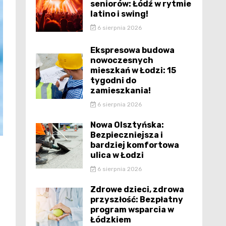
seniorów: Łódź w rytmie
latino i swing!
6 sierpnia 2026
Ekspresowa budowa
nowoczesnych
mieszkań w Łodzi: 15
tygodni do
zamieszkania!
6 sierpnia 2026
Nowa Olsztyńska:
Bezpieczniejsza i
bardziej komfortowa
ulica w Łodzi
6 sierpnia 2026
Zdrowe dzieci, zdrowa
przyszłość: Bezpłatny
program wsparcia w
Łódzkiem