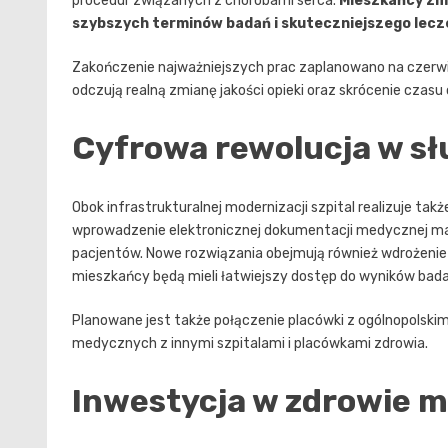
procedur związanych z chorobami serca.
Mieszkańcy zma
szybszych terminów badań i skuteczniejszego lecz
Zakończenie najważniejszych prac zaplanowano na czerwie
odczują realną zmianę jakości opieki oraz skrócenie czas
Cyfrowa rewolucja w sł
Obok infrastrukturalnej modernizacji szpital realizuje ta
wprowadzenie elektronicznej dokumentacji medycznej mają
pacjentów. Nowe rozwiązania obejmują również wdrożenie n
mieszkańcy będą mieli łatwiejszy dostęp do wyników badań 
Planowane jest także połączenie placówki z ogólnopolski
medycznych z innymi szpitalami i placówkami zdrowia.
Inwestycja w zdrowie 