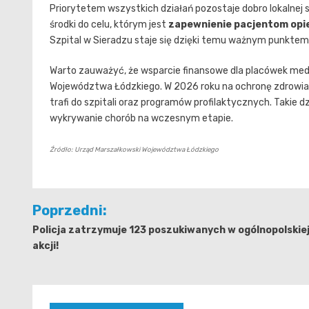
Priorytetem wszystkich działań pozostaje dobro lokalnej 
środki do celu, którym jest
zapewnienie pacjentom opie
Szpital w Sieradzu staje się dzięki temu ważnym punkte
Warto zauważyć, że wsparcie finansowe dla placówek me
Województwa Łódzkiego. W 2026 roku na ochronę zdrowia
trafi do szpitali oraz programów profilaktycznych. Takie 
wykrywanie chorób na wczesnym etapie.
Źródło: Urząd Marszałkowski Województwa Łódzkiego
Nawigacja
Poprzedni:
wpisu
Policja zatrzymuje 123 poszukiwanych w ogólnopolskie
akcji!