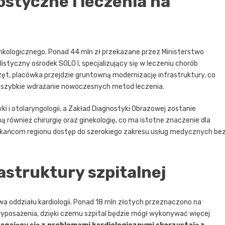
styczne i leczenia na
nkologicznego. Ponad 44 mln zł przekazane przez Ministerstwo
istyczny ośrodek SOLO I, specjalizujący się w leczeniu chorób
, placówka przejdzie gruntowną modernizację infrastruktury, co
i szybkie wdrażanie nowoczesnych metod leczenia.
ki i otolaryngologii, a Zakład Diagnostyki Obrazowej zostanie
ównież chirurgię oraz ginekologię, co ma istotne znaczenie dla
szkańcom regionu dostęp do szerokiego zakresu usług medycznych be
rastruktury szpitalnej
 oddziału kardiologii. Ponad 18 mln złotych przeznaczono na
wyposażenia, dzięki czemu szpital będzie mógł wykonywać więcej