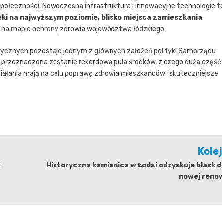
społeczności. Nowoczesna infrastruktura i innowacyjne technologie t
ki na najwyższym poziomie, blisko miejsca zamieszkania
.
m na mapie ochrony zdrowia województwa łódzkiego.
dycznych pozostaje jednym z głównych założeń polityki Samorządu
 przeznaczona zostanie rekordowa pula środków, z czego duża część
działania mają na celu poprawę zdrowia mieszkańców i skuteczniejsze
Kole
j
Historyczna kamienica w Łodzi odzyskuje blask d
nowej renow