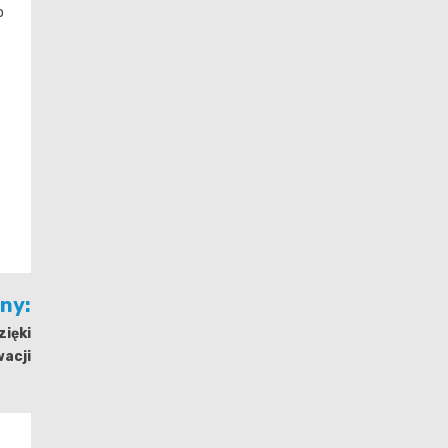
o
jny:
zięki
acji