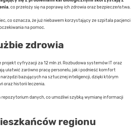
gający się z problemami kardiologicznymi skorzystają z
enia
, co przełoży się na poprawę ich zdrowia oraz bezpieczeństwa.
c, co oznacza, że już niebawem korzystający ze szpitala pacjenci
u oczekiwania na pomoc.
użbie zdrowia
kże projekt cyfryzacji za 12 mln zł. Rozbudowa systemów IT oraz
 ułatwić zarówno pracę personelu, jak i podnieść komfort
arzędzi bazujących na sztucznej inteligencji, dzięki którym
oraz historii leczenia.
m repozytorium danych, co umożliwi szybką wymianę informacji
mieszkańców regionu