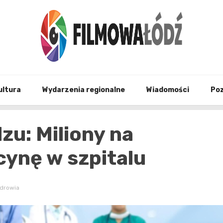
wszystko co związane z filmami i Łodzia
filmo
ultura
Wydarzenia regionalne
Wiadomości
Po
zu: Miliony na
ynę w szpitalu
Zdrowia