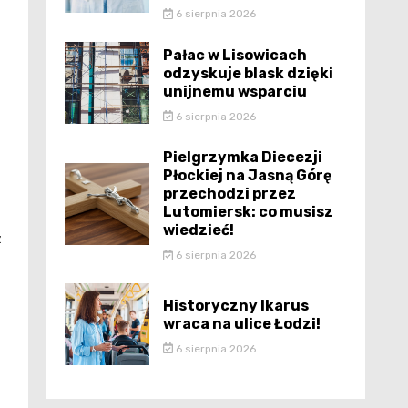
6 sierpnia 2026
Pałac w Lisowicach
odzyskuje blask dzięki
unijnemu wsparciu
6 sierpnia 2026
Pielgrzymka Diecezji
Płockiej na Jasną Górę
przechodzi przez
Lutomiersk: co musisz
wiedzieć!
z
6 sierpnia 2026
Historyczny Ikarus
wraca na ulice Łodzi!
6 sierpnia 2026