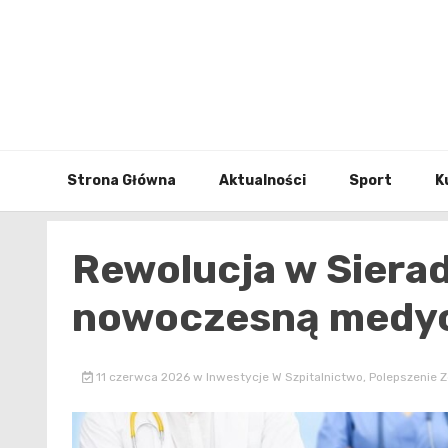
Skip
to
content
Strona Główna
Aktualności
Sport
K
Rewolucja w Sierad
nowoczesną medyc
11 czerwca 2026
w
Inwestycje W Szpitalnictwo
,
Polepszenie 