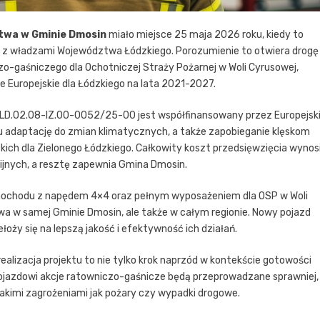
twa w Gminie Dmosin
miało miejsce 25 maja 2026 roku, kiedy to
e z władzami Województwa Łódzkiego. Porozumienie to otwiera drogę
-gaśniczego dla Ochotniczej Straży Pożarnej w Woli Cyrusowej,
Europejskie dla Łódzkiego na lata 2021-2027.
ELD.02.08-IZ.00-0052/25-00 jest współfinansowany przez Europejsk
u adaptację do zmian klimatycznych, a także zapobieganie klęskom
kich dla Zielonego Łódzkiego. Całkowity koszt przedsięwzięcia wynos
ijnych, a resztę zapewnia Gmina Dmosin.
ochodu z napędem 4×4 oraz pełnym wyposażeniem dla OSP w Woli
wa w samej Gminie Dmosin, ale także w całym regionie. Nowy pojazd
oży się na lepszą jakość i efektywność ich działań.
realizacja projektu to nie tylko krok naprzód w kontekście gotowości
pojazdowi akcje ratowniczo-gaśnicze będą przeprowadzane sprawniej,
akimi zagrożeniami jak pożary czy wypadki drogowe.