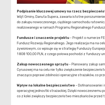
Podpisanie kluczowej umowy na rzecz bezpieczeńs
Wójt Gminy, Danuta Supera, zawarła istotne porozumieni
do zakupu nowoczesnego, ciężkiego samochodu ratowniczo
realizowanego w ramach Programu Regionalnego Fundusze 
Fundusze i znaczenie projektu
– Projekt o numerze F
Fundusz Rozwoju Regionalnego. Jego realizacja ma na cel
żywiołowym, co wpisuje się w strategię Funduszy Europejs
1 808 100,00 PLN, z czego połowa pochodzi z funduszy un
Zakup nowoczesnego sprzętu
– Planowany zakup sam
Cyrusowej ma na celu nie tylko zwiększenie bezpieczeńst
znacząco poprawi zdolności operacyjne strażaków, co przeł
Wpływ na lokalne bezpieczeństwo
– Dofinansowanie i 
operacyjnej jednostki strażackiej. Dzięki nowoczesnemu 
co z kolei zwiększy bezpieczeństwo mieszkańców przed t