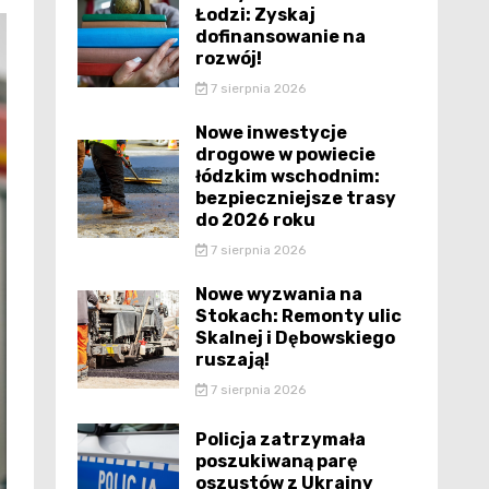
Łodzi: Zyskaj
dofinansowanie na
rozwój!
7 sierpnia 2026
Nowe inwestycje
drogowe w powiecie
łódzkim wschodnim:
bezpieczniejsze trasy
do 2026 roku
7 sierpnia 2026
Nowe wyzwania na
Stokach: Remonty ulic
Skalnej i Dębowskiego
ruszają!
7 sierpnia 2026
Policja zatrzymała
poszukiwaną parę
oszustów z Ukrainy