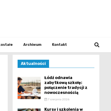
walodz
zostałe
Archiwum
Kontakt
Aktualności
Łódź odnawia
zabytkową szkołę:
połączenie tradycji z
nowoczesnością
7 sierpnia 2026
Kursy i szkolenia w