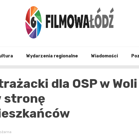
wszystko co związane z filmami i Łodzia
filmo
ultura
Wydarzenia regionalne
Wiadomości
Po
rażacki dla OSP w Woli
 stronę
ieszkańców
ożarna