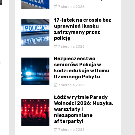
7 sierpnia 2026
17-latek na crossie bez
uprawnień i kasku
zatrzymany przez
policję
7 sierpnia 2026
i
Bezpieczeństwo
i
seniorów: Policja w
Łodzi edukuje w Domu
Dziennego Pobytu
7 sierpnia 2026
Łódź w rytmie Parady
Wolności 2026: Muzyka,
warsztaty i
niezapomniane
afterparty!
7 sierpnia 2026