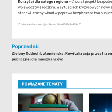
Korzyści dla całego regionu
– Chociaż projekt bezpośr
województwie łódzkim. W sytuacjach kryzysowych nowy sp
stanowi istotny wkład w poprawę bezpieczeństwa publicz
Źródło: facebook.com/profile.php?id=61557456434670
Nawigacja
Poprzedni:
wpisu
Zielony Oddech Lutomierska: Rewitalizacja przestrzen
publicznej dla mieszkańców!
POWIĄZANE TEMATY