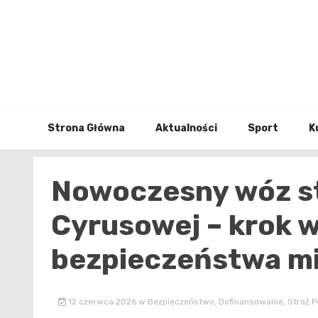
Skip
to
content
Strona Główna
Aktualności
Sport
K
Nowoczesny wóz st
Cyrusowej – krok w
bezpieczeństwa m
12 czerwca 2026
w
Bezpieczeństwo
,
Dofinansowanie
,
Straż P