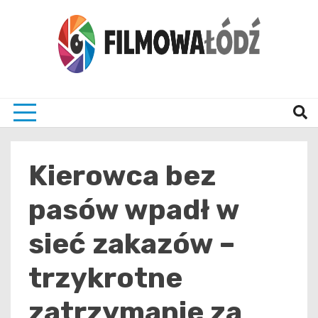
Skip
to
content
wszystko co związane z filmami i Łodzia
filmo
Kierowca bez
pasów wpadł w
sieć zakazów –
trzykrotne
zatrzymanie za