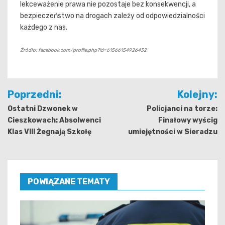
lekceważenie prawa nie pozostaje bez konsekwencji, a
bezpieczeństwo na drogach zależy od odpowiedzialności
każdego z nas.
Źródło: facebook.com/profile.php?id=61566154926432
Nawigacja
Poprzedni:
Kolejny:
wpisu
Ostatni Dzwonek w
Policjanci na torze:
Cieszkowach: Absolwenci
Finałowy wyścig
Klas VIII Żegnają Szkołę
umiejętności w Sieradzu
POWIĄZANE TEMATY