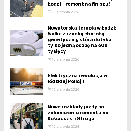
Łodzi – remont na finiszu!
10 sierpnia 2026
Nowatorska terapia w Łodzi:
Walka z rzadką chorobą
genetyczną, która dotyka
tylko jedną osobę na 600
tysięcy
10 sierpnia 2026
Elektryczna rewolucja w
łódzkiej Policji!
10 sierpnia 2026
Nowe rozkłady jazdy po
zakończeniu remontu na
Kościuszki i Struga
10 sierpnia 2026