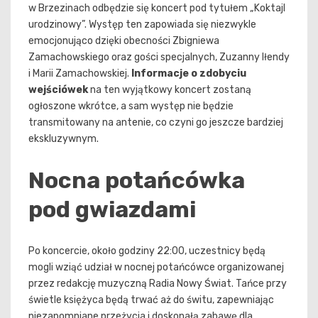
w Brzezinach odbędzie się koncert pod tytułem „Koktajl
urodzinowy”. Występ ten zapowiada się niezwykle
emocjonująco dzięki obecności Zbigniewa
Zamachowskiego oraz gości specjalnych, Zuzanny Iłendy
i Marii Zamachowskiej.
Informacje o zdobyciu
wejściówek
na ten wyjątkowy koncert zostaną
ogłoszone wkrótce, a sam występ nie będzie
transmitowany na antenie, co czyni go jeszcze bardziej
ekskluzywnym.
Nocna potańcówka
pod gwiazdami
Po koncercie, około godziny 22:00, uczestnicy będą
mogli wziąć udział w nocnej potańcówce organizowanej
przez redakcję muzyczną Radia Nowy Świat. Tańce przy
świetle księżyca będą trwać aż do świtu, zapewniając
niezapomniane przeżycia i doskonałą zabawę dla