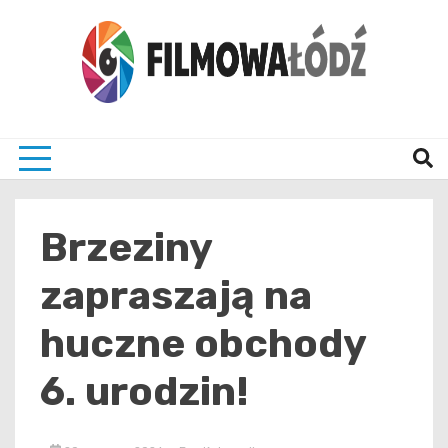
Skip
to
content
wszystko co związane z filmami i Łodzia
filmo
Brzeziny
zapraszają na
huczne obchody
6. urodzin!