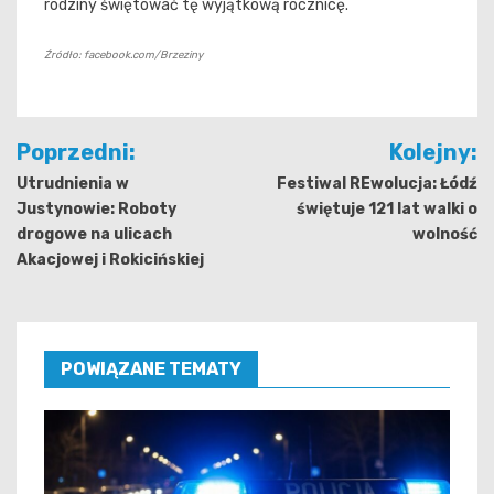
rodziny świętować tę wyjątkową rocznicę.
Źródło: facebook.com/Brzeziny
Nawigacja
Poprzedni:
Kolejny:
wpisu
Utrudnienia w
Festiwal REwolucja: Łódź
Justynowie: Roboty
świętuje 121 lat walki o
drogowe na ulicach
wolność
Akacjowej i Rokicińskiej
POWIĄZANE TEMATY