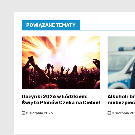
POWIĄZANE TEMATY
Dożynki 2026 w Łódzkiem:
Alkohol i b
Święto Plonów Czeka na Ciebie!
niebezpiec
8 sierpnia 2026
8 sierpnia 20