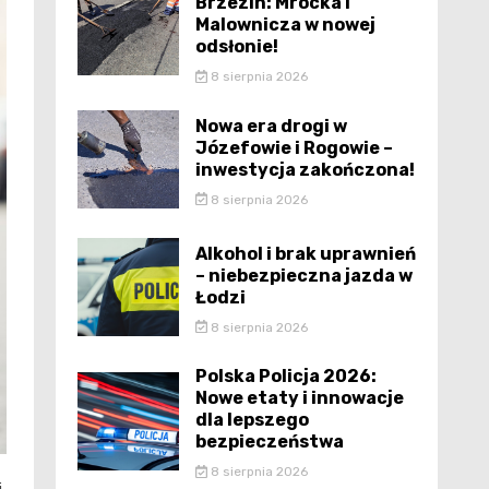
Brzezin: Mrocka i
Malownicza w nowej
odsłonie!
8 sierpnia 2026
Nowa era drogi w
Józefowie i Rogowie –
inwestycja zakończona!
8 sierpnia 2026
Alkohol i brak uprawnień
– niebezpieczna jazda w
Łodzi
8 sierpnia 2026
Polska Policja 2026:
Nowe etaty i innowacje
dla lepszego
bezpieczeństwa
8 sierpnia 2026