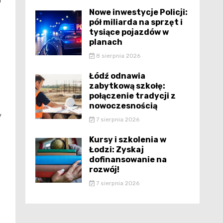
i
Nowe inwestycje Policji:
pół miliarda na sprzęt i
tysiące pojazdów w
planach
8 sierpnia 2026
Łódź odnawia
zabytkową szkołę:
połączenie tradycji z
nowoczesnością
y
7 sierpnia 2026
Kursy i szkolenia w
Łodzi: Zyskaj
dofinansowanie na
rozwój!
7 sierpnia 2026