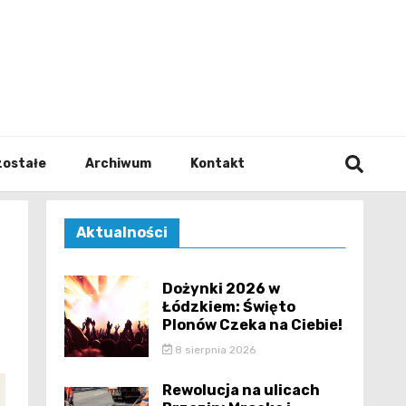
walodz
zostałe
Archiwum
Kontakt
Aktualności
Dożynki 2026 w
Łódzkiem: Święto
Plonów Czeka na Ciebie!
8 sierpnia 2026
Rewolucja na ulicach