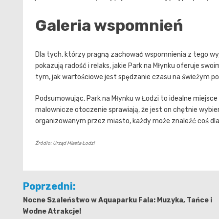
Galeria wspomnień
Dla tych, którzy pragną zachować wspomnienia z tego wyj
pokazują radość i relaks, jakie Park na Młynku oferuje swo
tym, jak wartościowe jest spędzanie czasu na świeżym po
Podsumowując, Park na Młynku w Łodzi to idealne miejsce
malownicze otoczenie sprawiają, że jest on chętnie wybi
organizowanym przez miasto, każdy może znaleźć coś dla s
Źródło: Urząd Miasta Łodzi
Nawigacja
Poprzedni:
wpisu
Nocne Szaleństwo w Aquaparku Fala: Muzyka, Tańce i
Wodne Atrakcje!