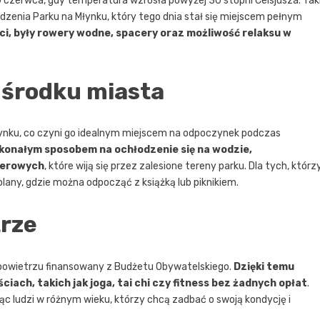
czerwca, gdy temperatura wzrosła powyżej 30 stopni Celsjusza. Tak
edzenia Parku na Młynku, który tego dnia stał się miejscem pełnym
ści, były rowery wodne, spacery oraz możliwość relaksu w
 środku miasta
ynku, co czyni go idealnym miejscem na odpoczynek podczas
konałym sposobem na ochłodzenie się na wodzie,
cerowych
, które wiją się przez zalesione tereny parku. Dla tych, którz
lany, gdzie można odpocząć z książką lub piknikiem.
trze
 powietrzu finansowany z Budżetu Obywatelskiego.
Dzięki temu
ch, takich jak joga, tai chi czy fitness bez żadnych opłat
.
ąc ludzi w różnym wieku, którzy chcą zadbać o swoją kondycję i