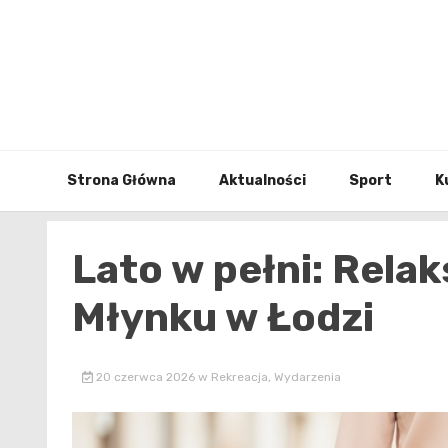
Skip
to
content
Strona Główna
Aktualności
Sport
K
Lato w pełni: Relak
Młynku w Łodzi
20 czerwca 2026
w
Rekreacja
,
Wydarzenia