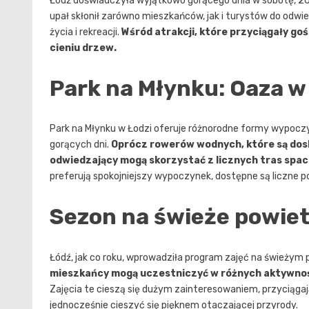
Łódź doświadczyła wyjątkowo gorącego dnia w sobotę, 20 
upał skłonił zarówno mieszkańców, jak i turystów do odwi
życia i rekreacji.
Wśród atrakcji, które przyciągały go
cieniu drzew.
Park na Młynku: Oaza w
Park na Młynku w Łodzi oferuje różnorodne formy wypocz
gorących dni.
Oprócz rowerów wodnych, które są dos
odwiedzający mogą skorzystać z licznych tras spa
preferują spokojniejszy wypoczynek, dostępne są liczne po
Sezon na świeże powie
Łódź, jak co roku, wprowadziła program zajęć na świeżym
mieszkańcy mogą uczestniczyć w różnych aktywnościa
Zajęcia te cieszą się dużym zainteresowaniem, przyciągaj
jednocześnie cieszyć się pięknem otaczającej przyrody.