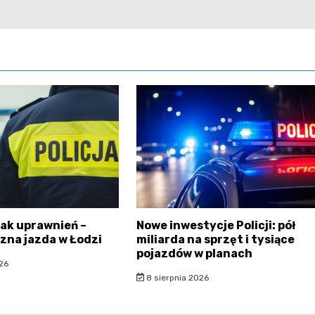
rak uprawnień –
Nowe inwestycje Policji: pół
zna jazda w Łodzi
miliarda na sprzęt i tysiące
pojazdów w planach
26
8 sierpnia 2026