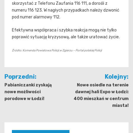
skorzystać z Telefonu Zaufania 116 111, a dorośli z
numeru 116 123. W nagłych przypadkach należy dzwonić
pod numer alarmowy 112.
Efektywna współpraca i szybka reakcja mogą nie tylko
poprawić sytuację kryzysową, ale także uratować życie.
Źródło: Komenda Powiatowa Policji w Zgierzu – Portal polskiej Policji
Nawigacja
Poprzedni:
Kolejny:
wpisu
Pabianiczanki zyskają
Nowe osiedle na terenie
nowe możliwości
dawnej hali Expo w Łodzi:
porodowe w Łodzi!
400 mieszkań w centrum
miasta!