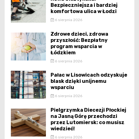
Bezpieczniejsza i bardziej
komfortowa ulica w Łodzi
6 sierpnia 2026
Zdrowe dzieci, zdrowa
przyszłość: Bezpłatny
program wsparcia w
Łódzkiem
6 sierpnia 2026
Pałac w Lisowicach odzyskuje
blask dzięki unijnemu
wsparciu
6 sierpnia 2026
Pielgrzymka Diecezji Płockiej
na Jasną Górę przechodzi
przez Lutomiersk: co musisz
wiedzieć!
6 sierpnia 2026