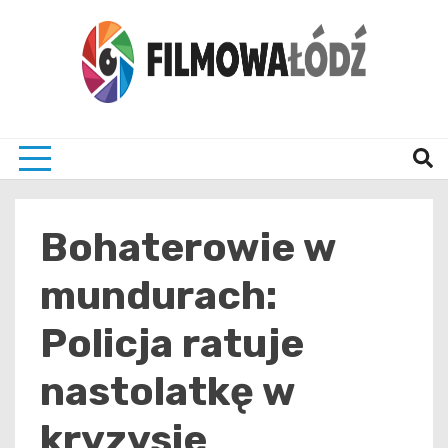
Skip
to
content
wszystko co związane z filmami i Łodzia
filmo
Bohaterowie w
mundurach:
Policja ratuje
nastolatkę w
kryzysie