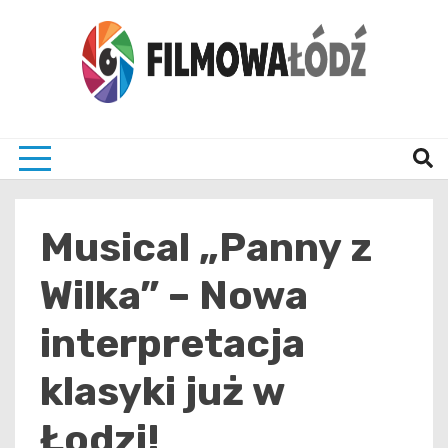
Skip
to
content
wszystko co związane z filmami i Łodzia
filmo
Musical „Panny z
Wilka” – Nowa
interpretacja
klasyki już w
Łodzi!