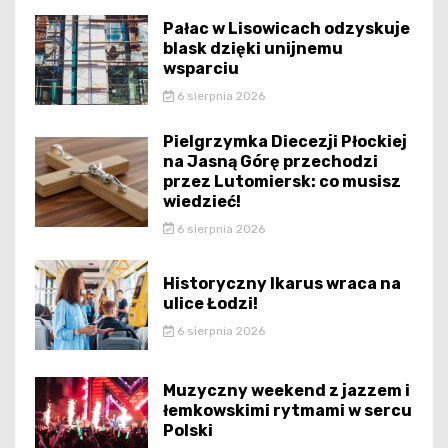
Pałac w Lisowicach odzyskuje
blask dzięki unijnemu
wsparciu
6 sierpnia 2026
Pielgrzymka Diecezji Płockiej
na Jasną Górę przechodzi
przez Lutomiersk: co musisz
wiedzieć!
6 sierpnia 2026
Historyczny Ikarus wraca na
ulice Łodzi!
6 sierpnia 2026
Muzyczny weekend z jazzem i
łemkowskimi rytmami w sercu
Polski