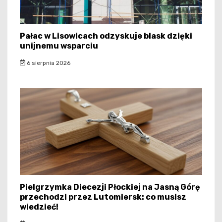
Pałac w Lisowicach odzyskuje blask dzięki
unijnemu wsparciu
6 sierpnia 2026
Pielgrzymka Diecezji Płockiej na Jasną Górę
przechodzi przez Lutomiersk: co musisz
wiedzieć!