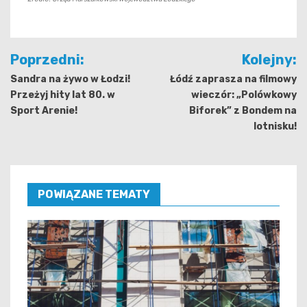
Nawigacja
Poprzedni:
Kolejny:
wpisu
Sandra na żywo w Łodzi!
Łódź zaprasza na filmowy
Przeżyj hity lat 80. w
wieczór: „Polówkowy
Sport Arenie!
Biforek” z Bondem na
lotnisku!
POWIĄZANE TEMATY