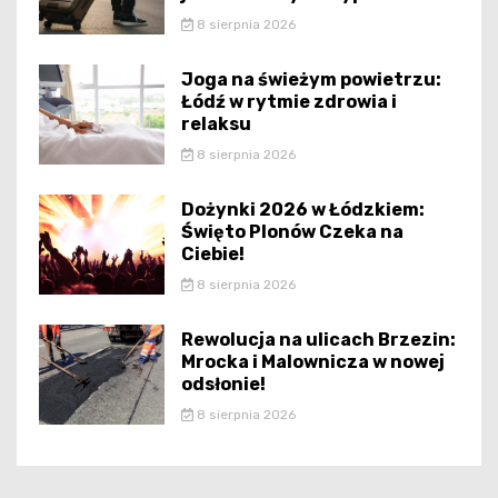
8 sierpnia 2026
Joga na świeżym powietrzu:
Łódź w rytmie zdrowia i
relaksu
8 sierpnia 2026
Dożynki 2026 w Łódzkiem:
Święto Plonów Czeka na
Ciebie!
8 sierpnia 2026
Rewolucja na ulicach Brzezin:
Mrocka i Malownicza w nowej
odsłonie!
8 sierpnia 2026