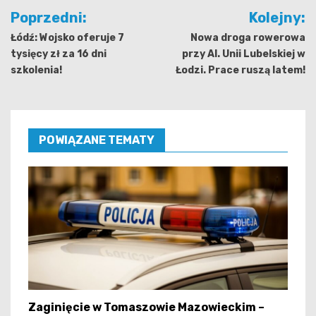
Nawigacja
Poprzedni:
Kolejny:
wpisu
Łódź: Wojsko oferuje 7
Nowa droga rowerowa
tysięcy zł za 16 dni
przy Al. Unii Lubelskiej w
szkolenia!
Łodzi. Prace ruszą latem!
POWIĄZANE TEMATY
Zaginięcie w Tomaszowie Mazowieckim –