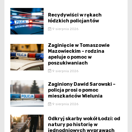
Recydywiści w rękach
łódzkich policjantów
9 sierpnia 2026
Zaginięcie w Tomaszowie
Mazowieckim – rodzina
apeluje o pomoc w
poszukiwaniach
9 sierpnia 2026
Zaginiony Dawid Sarowski –
policja prosi o pomoc
mieszkańców Wielunia
9 sierpnia 2026
Odkryj skarby wokół Łodzi: od
natury po historię w
jednodniowych wyprawach