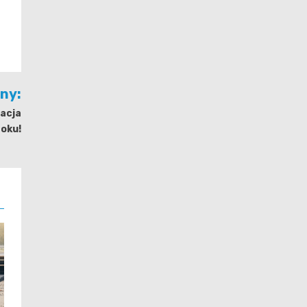
jny:
zacja
toku!