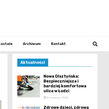
walodz
zostałe
Archiwum
Kontakt
Aktualności
Nowa Olsztyńska:
Bezpieczniejsza i
bardziej komfortowa
ulica w Łodzi
6 sierpnia 2026
Zdrowe dzieci, zdrowa