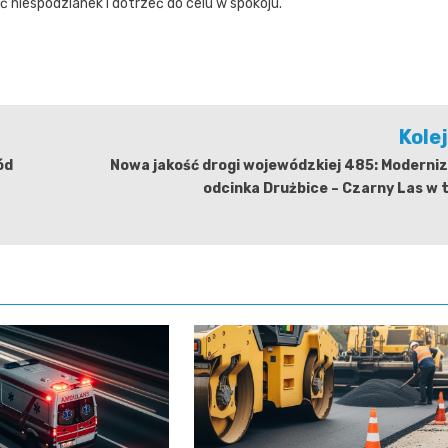
niespodzianek i dotrzeć do celu w spokoju.
Kole
ód
Nowa jakość drogi wojewódzkiej 485: Moderni
odcinka Drużbice – Czarny Las w 