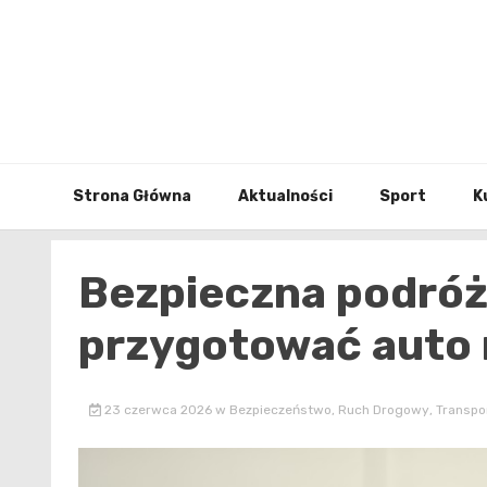
Skip
to
content
Strona Główna
Aktualności
Sport
K
Bezpieczna podróż
przygotować auto 
23 czerwca 2026
w
Bezpieczeństwo
,
Ruch Drogowy
,
Transpo