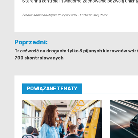
Staranna kontrola i świadome zachowanie pozwolą uniknąć 
Źródło: Komenda Miejska Policji w Łodzi – Portal polskiej Policji
Nawigacja
Poprzedni:
wpisu
Trzeźwość na drogach: tylko 3 pijanych kierowców wśr
700 skontrolowanych
POWIĄZANE TEMATY