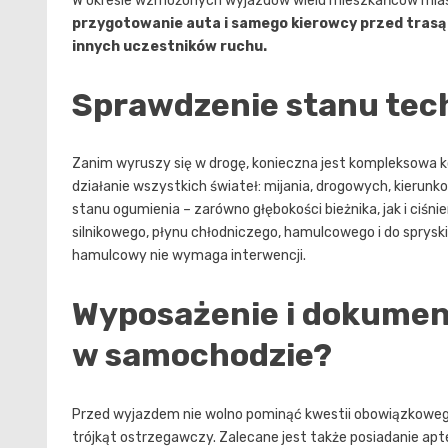
W okresie wzmożonych wyjazdów wielu mieszkańców mias
przygotowanie auta i samego kierowcy przed trasą
innych uczestników ruchu.
Sprawdzenie stanu te
Zanim wyruszy się w drogę, konieczna jest kompleksowa k
działanie wszystkich świateł: mijania, drogowych, kierun
stanu ogumienia – zarówno głębokości bieżnika, jak i ciśn
silnikowego, płynu chłodniczego, hamulcowego i do spryski
hamulcowy nie wymaga interwencji.
Wyposażenie i dokument
w samochodzie?
Przed wyjazdem nie wolno pominąć kwestii obowiązkoweg
trójkąt ostrzegawczy. Zalecane jest także posiadanie apte