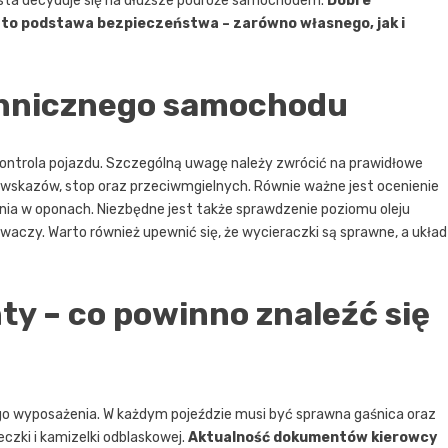
ta decyduje się na dłuższe podróże samochodem.
Dobre
 to podstawa bezpieczeństwa – zarówno własnego, jak i
chnicznego samochodu
ontrola pojazdu. Szczególną uwagę należy zwrócić na prawidłowe
kowskazów, stop oraz przeciwmgielnych. Równie ważne jest ocenienie
ienia w oponach. Niezbędne jest także sprawdzenie poziomu oleju
waczy. Warto również upewnić się, że wycieraczki są sprawne, a układ
y – co powinno znaleźć się
o wyposażenia. W każdym pojeździe musi być sprawna gaśnica oraz
czki i kamizelki odblaskowej.
Aktualność dokumentów kierowcy