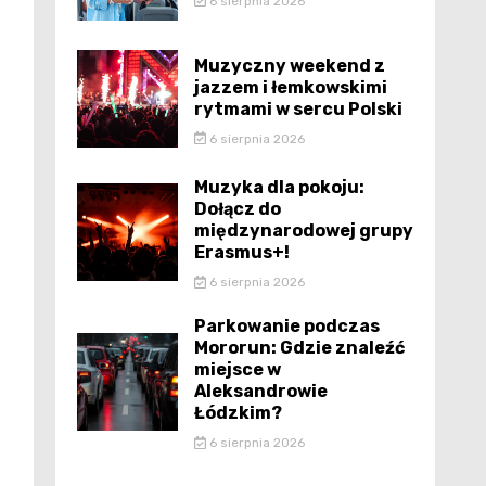
6 sierpnia 2026
Muzyczny weekend z
jazzem i łemkowskimi
rytmami w sercu Polski
6 sierpnia 2026
Muzyka dla pokoju:
Dołącz do
międzynarodowej grupy
Erasmus+!
6 sierpnia 2026
Parkowanie podczas
Mororun: Gdzie znaleźć
miejsce w
Aleksandrowie
Łódzkim?
6 sierpnia 2026