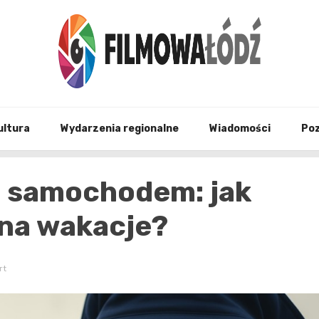
wszystko co związane z filmami i Łodzia
filmo
ultura
Wydarzenia regionalne
Wiadomości
Po
 samochodem: jak
na wakacje?
rt