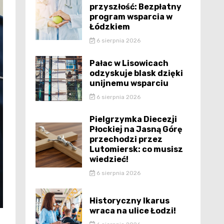
przyszłość: Bezpłatny
program wsparcia w
Łódzkiem
6 sierpnia 2026
Pałac w Lisowicach
odzyskuje blask dzięki
unijnemu wsparciu
6 sierpnia 2026
Pielgrzymka Diecezji
Płockiej na Jasną Górę
przechodzi przez
Lutomiersk: co musisz
wiedzieć!
6 sierpnia 2026
Historyczny Ikarus
wraca na ulice Łodzi!