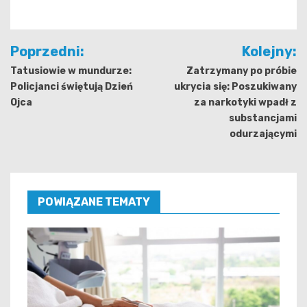
Nawigacja
Poprzedni:
Kolejny:
wpisu
Tatusiowie w mundurze:
Zatrzymany po próbie
Policjanci świętują Dzień
ukrycia się: Poszukiwany
Ojca
za narkotyki wpadł z
substancjami
odurzającymi
POWIĄZANE TEMATY