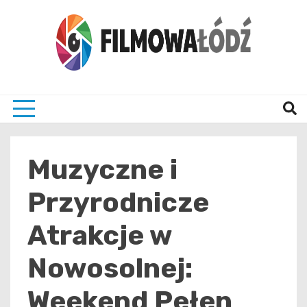
Skip
to
content
wszystko co związane z filmami i Łodzia
filmo
Muzyczne i
Przyrodnicze
Atrakcje w
Nowosolnej:
Weekend Pełen