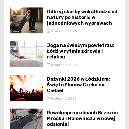
Odkryj skarby wokół Łodzi: od
natury po historię w
jednodniowych wyprawach
8 sierpnia 2026
Joga na świeżym powietrzu:
Łódź w rytmie zdrowia i
relaksu
8 sierpnia 2026
Dożynki 2026 w Łódzkiem:
Święto Plonów Czeka na
Ciebie!
8 sierpnia 2026
Rewolucja na ulicach Brzezin:
Mrocka i Malownicza w nowej
odsłonie!