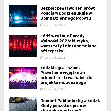
Bezpieczeństwo seniorów:
Policja w Łodzi edukuje w
Domu Dziennego Pobytu
7 sierpnia 2026
Łódź w rytmie Parady
Wolności 2026: Muzyka,
warsztaty i niezapomniane
afterparty!
7 sierpnia 2026
Łódzkie gra razem.
Powstanie wyjątkowa
orkiestra – trwa nabór do
projektu muzycznego
7 sierpnia 2026
Remont Pabianickiej w Łodzi.
Kiedy początek prac w
kierunku centrum?