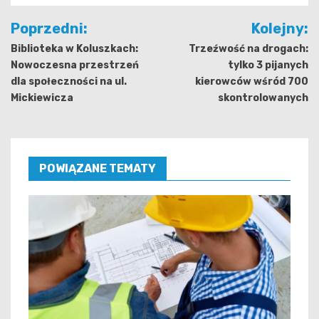
Nawigacja
Poprzedni:
Kolejny:
wpisu
Biblioteka w Koluszkach:
Trzeźwość na drogach:
Nowoczesna przestrzeń
tylko 3 pijanych
dla społeczności na ul.
kierowców wśród 700
Mickiewicza
skontrolowanych
POWIĄZANE TEMATY