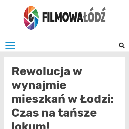
Skip
to
content
wszystko co związane z filmami i Łodzia
filmo
Rewolucja w
wynajmie
mieszkań w Łodzi:
Czas na tańsze
lokum!