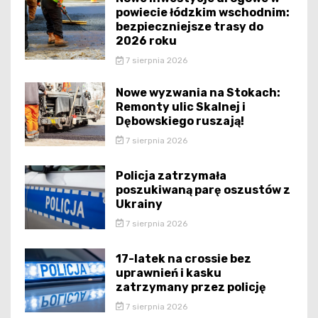
powiecie łódzkim wschodnim:
bezpieczniejsze trasy do
2026 roku
7 sierpnia 2026
Nowe wyzwania na Stokach:
Remonty ulic Skalnej i
Dębowskiego ruszają!
7 sierpnia 2026
Policja zatrzymała
poszukiwaną parę oszustów z
Ukrainy
7 sierpnia 2026
17-latek na crossie bez
uprawnień i kasku
zatrzymany przez policję
7 sierpnia 2026