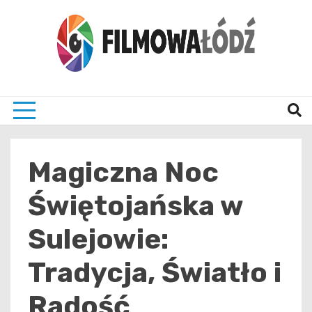
Skip
to
content
wszystko co związane z filmami i Łodzia
filmo
Magiczna Noc
Świętojańska w
Sulejowie:
Tradycja, Światło i
Radość