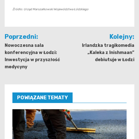
Źródło: Urząd Marszałkowski Województwa Łódzkiego
Nawigacja
Poprzedni:
Kolejny:
wpisu
Nowoczesna sala
Irlandzka tragikomedia
konferencyjna w Łodzi:
„Kaleka z Inishmaan”
Inwestycja w przyszłość
debiutuje w Łodzi
medycyny
POWIĄZANE TEMATY