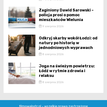
Zaginiony Dawid Sarowski –
policja prosi o pomoc
mieszkańców Wielunia
9 sierpnia 2026
Odkryj skarby wokół Łodzi: od
natury po historię w
jednodniowych wyprawach
8 sierpnia 2026
Joga na świeżym powietrzu:
Łódź w rytmie zdrowia i
relaksu
8 sierpnia 2026
filmowalodz.pl - wszelkie prawa zastrzeżone