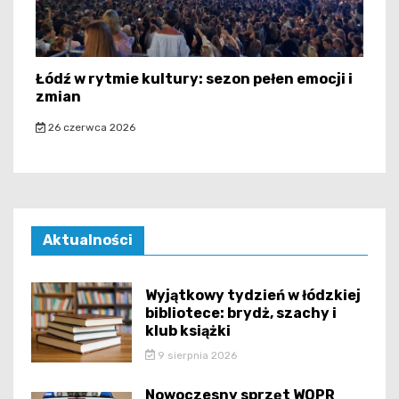
Łódź w rytmie kultury: sezon pełen emocji i
zmian
26 czerwca 2026
Aktualności
Wyjątkowy tydzień w łódzkiej
bibliotece: brydż, szachy i
klub książki
9 sierpnia 2026
Nowoczesny sprzęt WOPR