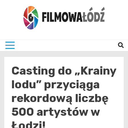
Skip
to
content
wszystko co związane z filmami i Łodzia
filmo
Casting do „Krainy
lodu” przyciąga
rekordową liczbę
500 artystów w
Łodzi!