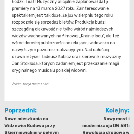
Łódzki Teatr Muzyczny oficjalnie zaplanował datę
premiery na 13 marca 2027 roku. Zainteresowanie
spektaklem jest tak duże, że już w sierpniu tego roku
rozpocznie się sprzedaż biletów. Produkcja budzi
szczególną ciekawość nie tylko wśród najmłodszych
widzów wychowanych na filmowej „Krainie lodu”, ale też
wśród dorosłej publiczności oczekującej widowiska na
najwyższym poziomie realizacyjnym. Nad całością
czuwa reżyser Tadeusz Kabicz oraz kierownik muzyczny
Jan Stokłosa, których zadaniem jest przekazanie magii
oryginalnego musicalu polskiej widowni.
Źródło: Urząd Miasta Łodzi
Nawigacja
Poprzedni:
Kolejny:
wpisu
Nowe mieszkania na
Nowy most i
Widzewie: Budowa przy
modernizacja DW 581:
Skierniewickiej w pełnym
Rewolucja drogowa w