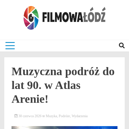
Skip
to
content
wszystko co związane z filmami i Łodzia
filmow
Muzyczna podróż do
lat 90. w Atlas
Arenie!
30 czerwca 2026
w
Muzyka
,
Podróże
,
Wydarzenia