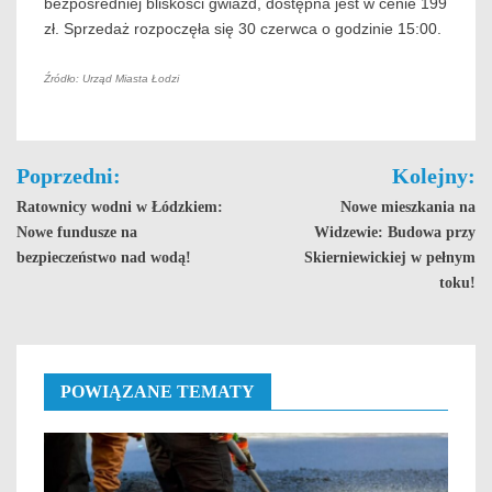
bezpośredniej bliskości gwiazd, dostępna jest w cenie 199
zł. Sprzedaż rozpoczęła się 30 czerwca o godzinie 15:00.
Źródło: Urząd Miasta Łodzi
Nawigacja
Poprzedni:
Kolejny:
wpisu
Ratownicy wodni w Łódzkiem:
Nowe mieszkania na
Nowe fundusze na
Widzewie: Budowa przy
bezpieczeństwo nad wodą!
Skierniewickiej w pełnym
toku!
POWIĄZANE TEMATY