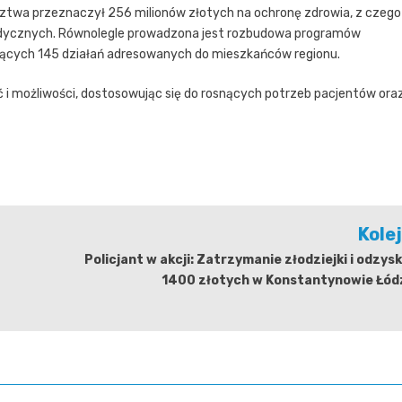
twa przeznaczył 256 milionów złotych na ochronę zdrowia, z czego
dycznych. Równolegle prowadzona jest rozbudowa programów
mujących 145 działań adresowanych do mieszkańców regionu.
ć i możliwości, dostosowując się do rosnących potrzeb pacjentów ora
Kole
Policjant w akcji: Zatrzymanie złodziejki i odzys
1400 złotych w Konstantynowie Łód