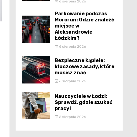
6 sierpnia 2026
Parkowanie podczas
Mororun: Gdzie znaleźć
miejsce w
Aleksandrowie
Łódzkim?
6 sierpnia 2026
Bezpieczne kąpiele:
kluczowe zasady, które
musisz znać
6 sierpnia 2026
Nauczyciele w Łodzi:
Sprawdź, gdzie szukać
pracy!
6 sierpnia 2026