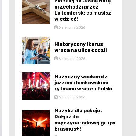
Płockiej na Jasną Górę
przechodzi przez
Lutomiersk: co musisz
wiedzieć!
6 sierpnia 2026
Historyczny Ikarus
wraca na ulice Łodzi!
6 sierpnia 2026
Muzyczny weekend z
jazzem i łemkowskimi
rytmami w sercu Polski
6 sierpnia 2026
Muzyka dla pokoju:
Dołącz do
międzynarodowej grupy
Erasmus+!