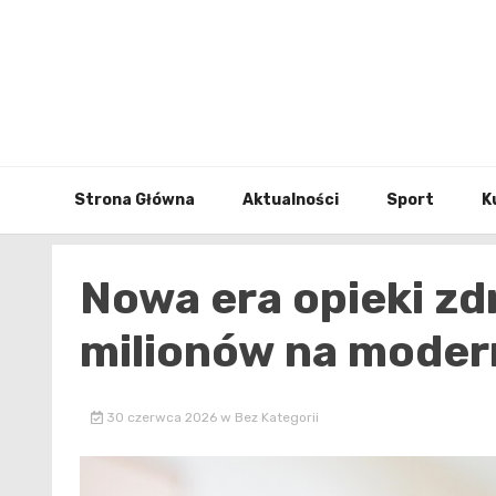
Skip
to
content
Strona Główna
Aktualności
Sport
K
Nowa era opieki zd
milionów na modern
30 czerwca 2026
w
Bez Kategorii