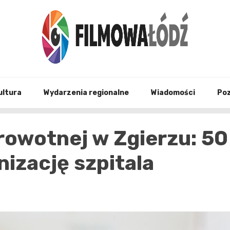
wszystko co związane z filmami i Łodzia
filmo
ultura
Wydarzenia regionalne
Wiadomości
Po
rowotnej w Zgierzu: 50
izację szpitala