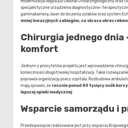
Modernizacja objęła już Oddział Otolaryngologiczny oraz Odd
specjalistyczne urządzenia diagnostyczne i terapeutyc
gammakamerę, laser do leczenia żylaków oraz system Ec
mniej inwazyjnych zabiegów, co skraca okres rekon
Chirurgia jednego dnia 
komfort
Jednym z priorytetów projektu jest wprowadzenie chirurgi
konieczności długotrwałej hospitalizacji. Takie rozwiąz
poprawia organizację pracy szpitala. Rozbudowa ambulator
mają sprawić, że
rocznie ponad 40 tysięcy osób korzy
lepszej opieki medycznej
.
Wsparcie samorządu i p
Przedsięwzięcie realizowane jest przy wsparciu Krajowego