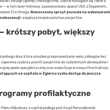
ział Chirurgii Ogólnej i Onkologicznej. Szpital wzbogacił się także o
zne — w tym laser holmowy, zaawansowany aparat USG z Dopplerem,
holaser Evo Omega.
Nowoczesny sprzęt pozwala na wykonywani
walescencji
i zwiększa bezpieczeństwo pacjentów.
— krótszy pobyt, większy
i jednego dnia, która umożliwi przeprowadzanie wielu zabiegów bez
anie zapewnia szybszy powrót pacjentów do codziennych obowiązków i
yjnej opieki specjalistycznej oraz inwestycje w nową infrastrukturę
stających ze szpitala w Zgierzu zyska dostęp do jeszcze
rogramy profilaktyczne
 Planu Odbudowy, a szpital podlega pod Urząd Marszałkowski