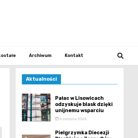
walodz
zostałe
Archiwum
Kontakt
Aktualności
Pałac w Lisowicach
odzyskuje blask dzięki
unijnemu wsparciu
6 sierpnia 2026
Pielgrzymka Diecezji