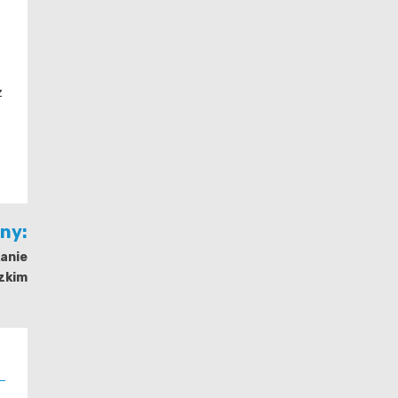
z
jny:
kanie
zkim