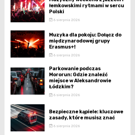
łemkowskimi rytmami w sercu
Polski
6 sierpnia 2026
Muzyka dla pokoju: Dołącz do
międzynarodowej grupy
Erasmus+!
6 sierpnia 2026
Parkowanie podczas
Mororun: Gdzie znaleźć
miejsce w Aleksandrowie
Łódzkim?
6 sierpnia 2026
Bezpieczne kąpiele: kluczowe
zasady, które musisz znać
6 sierpnia 2026