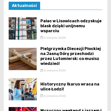
Aktualności
Pałac w Lisowicach odzyskuje
blask dzięki unijnemu
wsparciu
6 sierpnia 2026
Pielgrzymka Diecezji Płockiej
na Jasną Górę przechodzi
przez Lutomiersk: co musisz
wiedzieć!
6 sierpnia 2026
Historyczny Ikarus wraca na
ulice Łodzi!
6 sierpnia 2026
Muzyczny weekend z jazzem i