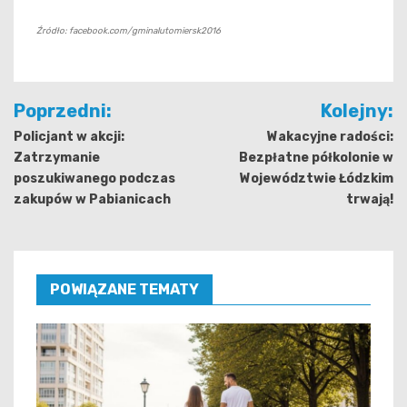
Źródło: facebook.com/gminalutomiersk2016
Nawigacja
Poprzedni:
Kolejny:
wpisu
Policjant w akcji:
Wakacyjne radości:
Zatrzymanie
Bezpłatne półkolonie w
poszukiwanego podczas
Województwie Łódzkim
zakupów w Pabianicach
trwają!
POWIĄZANE TEMATY