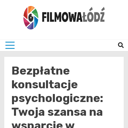
Skip
to
content
wszystko co związane z filmami i Łodzia
filmo
Bezpłatne
konsultacje
psychologiczne:
Twoja szansa na
wsparcie w