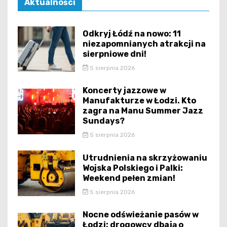
Aktualności
Odkryj Łódź na nowo: 11
niezapomnianych atrakcji na
sierpniowe dni!
5 sierpnia 2026
Koncerty jazzowe w
Manufakturze w Łodzi. Kto
zagra na Manu Summer Jazz
Sundays?
5 sierpnia 2026
Utrudnienia na skrzyżowaniu
Wojska Polskiego i Palki:
Weekend pełen zmian!
5 sierpnia 2026
Nocne odświeżanie pasów w
Łodzi: drogowcy dbają o