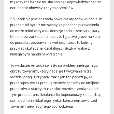
mężczyzna będzie musiał ponieść odpowiedzialność za
naruszenie obowiązujących przepisów.
53-latek nie jest postacią nową dla organów ścigania. W
przeszłości był już notowany za podobne przewinienia,
co może mieć wpływ na decyzję sądu o wymiarze kary.
Obecnie za zarzucane mu przestępstwo grozi mu kara
do pięciu lat pozbawienia wolności. Jest to kolejny
przykład skutecznej działalności służb w walce z
nielegalnym handlem w regionie.
To wydarzenie rzuca światło na problem nielegalnego
obrotu towarami, który nadal jest wyzwaniem dla
łódzkiej policji. Przypadki takie jak ten pokazują, że
przestępcy wciąż próbują znaleźć sposoby na omijanie
przepisów, a służby muszą skutecznie przeciwdziałać
tym procederom. Działania funkcjonariuszy koncentrują
się na ochronie lokalnego rynku i konsumentów przed
towarami niewiadomego pochodzenia.