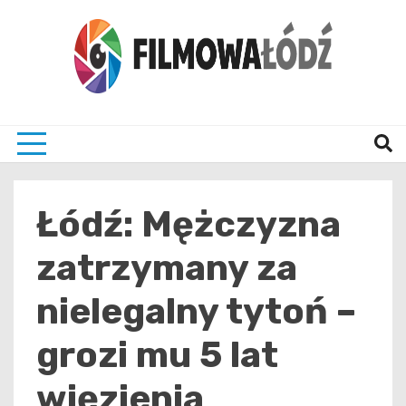
Skip
to
content
wszystko co związane z filmami i Łodzia
filmo
Łódź: Mężczyzna
zatrzymany za
nielegalny tytoń –
grozi mu 5 lat
więzienia