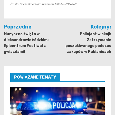
Źródło: facebook.com/profile.php?id=100075699166450
Nawigacja
Poprzedni:
Kolejny:
wpisu
Muzyczne święto w
Policjant w akcji:
Aleksandrowie Łódzkim:
Zatrzymanie
Epicentrum Festiwal z
poszukiwanego podczas
gwiazdami!
zakupów w Pabianicach
POWIĄZANE TEMATY