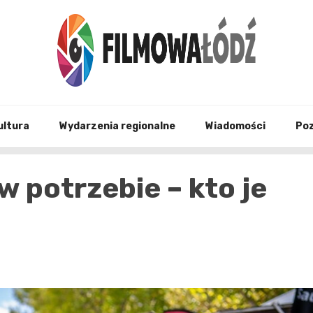
wszystko co związane z filmami i Łodzia
filmo
ultura
Wydarzenia regionalne
Wiadomości
Po
w potrzebie – kto je