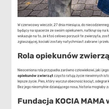
W czerwcowy wieczór, 27 dnia miesiąca, do niecodziennego
będący na spacerze ze swoim opiekunem, natknął się na k
wskazuje na to, że ktoś celowo porzucił te zwierzęta, zost
zgłaszającej, kociaki zostały natychmiast zabrane i przek
Rola opiekunów zwierzą
Nieoceniona rola przypadła zarówno człowiekowi, jak i j
opiekunów zwierząt
często ratują życie niewinnych isto
lepsze życie. Pies, który wyczuł obecność kociąt, odegrał
Bez jego nieomylnie działającego nosa, historia mogłaby z
Fundacja KOCIA MAMA w