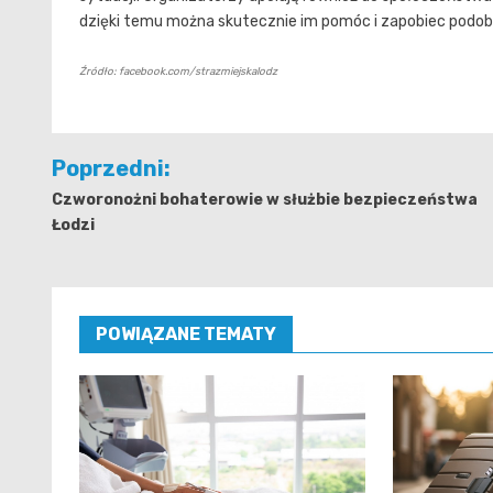
dzięki temu można skutecznie im pomóc i zapobiec podo
Źródło: facebook.com/strazmiejskalodz
Nawigacja
Poprzedni:
wpisu
Czworonożni bohaterowie w służbie bezpieczeństwa
Łodzi
POWIĄZANE TEMATY