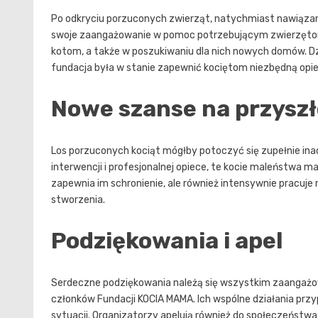
Po odkryciu porzuconych zwierząt, natychmiast nawiązano
swoje zaangażowanie w pomoc potrzebującym zwierzętom.
kotom, a także w poszukiwaniu dla nich nowych domów. Dzi
fundacja była w stanie zapewnić kociętom niezbędną opie
Nowe szanse na przysz
Los porzuconych kociąt mógłby potoczyć się zupełnie inacz
interwencji i profesjonalnej opiece, te kocie maleństwa m
zapewnia im schronienie, ale również intensywnie pracuje
stworzenia.
Podziękowania i apel
Serdeczne podziękowania należą się wszystkim zaangażowa
członków Fundacji KOCIA MAMA. Ich wspólne działania przy
sytuacji. Organizatorzy apelują również do społeczeństwa