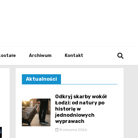
walodz
zostałe
Archiwum
Kontakt
Aktualności
Odkryj skarby wokół
Łodzi: od natury po
historię w
jednodniowych
wyprawach
8 sierpnia 2026