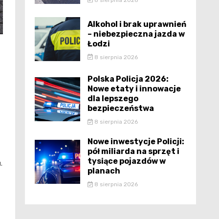
Alkohol i brak uprawnień
– niebezpieczna jazda w
Łodzi
8 sierpnia 2026
Polska Policja 2026:
Nowe etaty i innowacje
dla lepszego
bezpieczeństwa
8 sierpnia 2026
Nowe inwestycje Policji:
pół miliarda na sprzęt i
tysiące pojazdów w
.
planach
8 sierpnia 2026