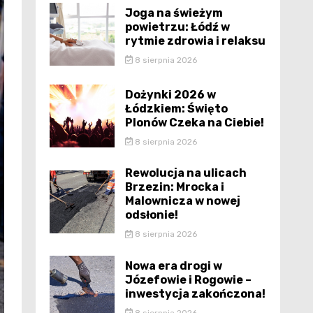
Joga na świeżym
powietrzu: Łódź w
rytmie zdrowia i relaksu
8 sierpnia 2026
Dożynki 2026 w
Łódzkiem: Święto
Plonów Czeka na Ciebie!
8 sierpnia 2026
Rewolucja na ulicach
Brzezin: Mrocka i
Malownicza w nowej
odsłonie!
8 sierpnia 2026
Nowa era drogi w
Józefowie i Rogowie –
inwestycja zakończona!
8 sierpnia 2026