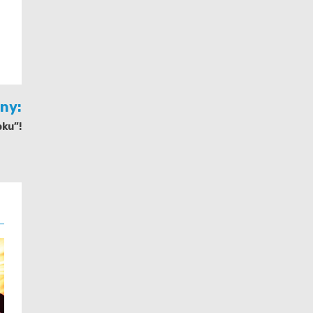
jny:
oku”!