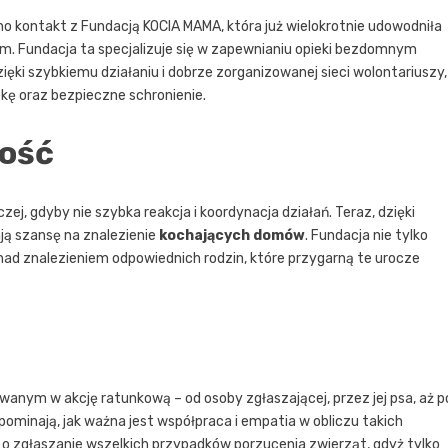
 kontakt z Fundacją KOCIA MAMA, która już wielokrotnie udowodniła
 Fundacja ta specjalizuje się w zapewnianiu opieki bezdomnym
ęki szybkiemu działaniu i dobrze zorganizowanej sieci wolontariuszy,
kę oraz bezpieczne schronienie.
łość
ej, gdyby nie szybka reakcja i koordynacja działań. Teraz, dzięki
ają szansę na znalezienie
kochających domów
. Fundacja nie tylko
 nad znalezieniem odpowiednich rodzin, które przygarną te urocze
nym w akcję ratunkową – od osoby zgłaszającej, przez jej psa, aż p
pominają, jak ważna jest współpraca i empatia w obliczu takich
 o zgłaszanie wszelkich przypadków porzucenia zwierząt, gdyż tylko