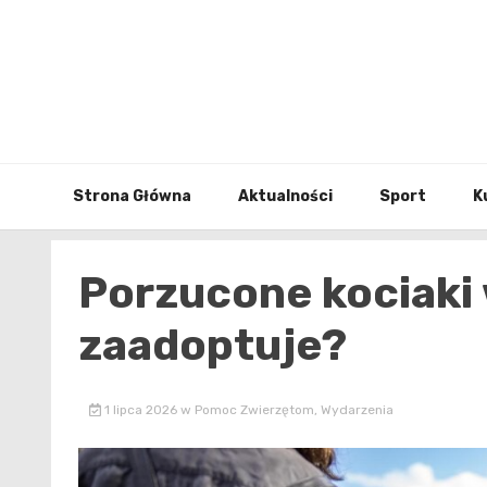
Skip
to
content
Strona Główna
Aktualności
Sport
K
Porzucone kociaki 
zaadoptuje?
1 lipca 2026
w
Pomoc Zwierzętom
,
Wydarzenia